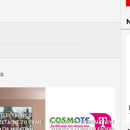
IS
ΤΟ 
ME
 ELECTRONICS
ΕΤΑΙ ΜΕ ΤΟ PRIME
Η COSMOTE TELEKOM ΣΤΟΥΣ
ΠΡ
 ΓΙΑ ΜΙΑ ΕΠΙΚΗ
“EUROPE’S CLIMATE LEADERS”