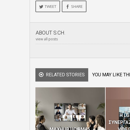
TWEET
SHARE
ABOUT
S.CH.
view all posts
RELATED STORIES
YOU MAY LIKE TH
H LG
ΣΥΝΕΡΓΑΖ
MAXHUB UC BM45,
VIDEO