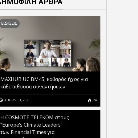
ΔΗΜΟΦΙΛΗ ΑΡΘΡΑ
ΥΠΗΡΕΤΗΣΗΣ ΠΟΛΙΤΩΝ
ΦΕΡΝΟΥΝ ΤΟ CHATGPT GO
ΚΑΙ ΕΠΙΧΕΙΡΗΣΕΩΝ
ΣΕ ΕΚΑΤΟΜΜΥΡΙΑ ΠΕΛΑΤΕΣ
ΕΙΔΗΣΕΙΣ
MAXHUB UC BM45, καθαρός ήχος για
κάθε αίθουσα συναντήσεων
AUGUST 3, 2026
24
Η COSMOTE TELEKOM στους
“Europe’s Climate Leaders”
των Financial Times για