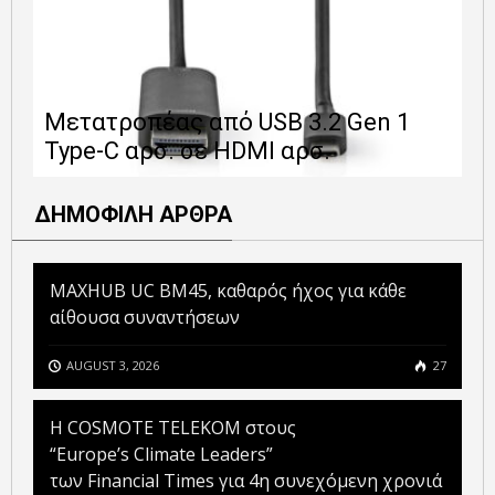
Ε
Μετατροπέας από USB 3.2 Gen 1
1
Type-C αρσ. σε HDMI αρσ.
ε
ΔΗΜΟΦΙΛΗ ΑΡΘΡΑ
MAXHUB UC BM45, καθαρός ήχος για κάθε
αίθουσα συναντήσεων
AUGUST 3, 2026
27
Η COSMOTE TELEKOM στους
“Europe’s Climate Leaders”
των Financial Times για 4η συνεχόμενη χρονιά