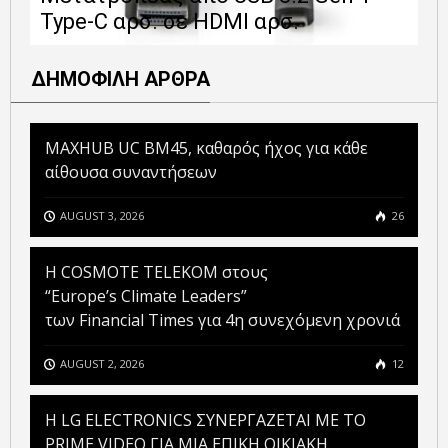
Type-C αρσ. σε HDMI αρσ.
ε
ΔΗΜΟΦΙΛΗ ΑΡΘΡΑ
MAXHUB UC BM45, καθαρός ήχος για κάθε
αίθουσα συναντήσεων
AUGUST 3, 2026
26
Η COSMOTE TELEKOM στους
“Europe’s Climate Leaders”
των Financial Times για 4η συνεχόμενη χρονιά
AUGUST 2, 2026
12
H LG ELECTRONICS ΣΥΝΕΡΓΑΖΕΤΑΙ ΜΕ ΤΟ
PRIME VIDEO ΓΙΑ ΜΙΑ ΕΠΙΚΗ ΟΙΚΙΑΚΗ