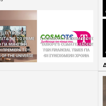
ΤΟ 
ME
 ELECTRONICS
ΕΤΑΙ ΜΕ ΤΟ PRIME
Η COSMOTE TELEKOM ΣΤΟΥΣ
ΠΡ
 ΓΙΑ ΜΙΑ ΕΠΙΚΗ
“EUROPE’S CLIMATE LEADERS”
Η ΠΡΕΜΙΕΡΑ ΤΟΥ
ΤΩΝ FINANCIAL TIMES ΓΙΑ
ΕΞ
 OF THE UNIVERSE
4Η ΣΥΝΕΧΟΜΕΝΗ ΧΡΟΝΙΑ