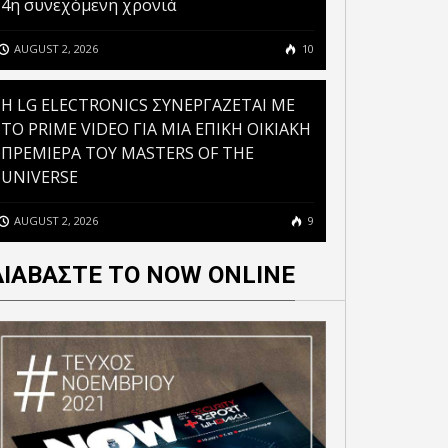
4η συνεχόμενη χρονιά
AUGUST 2, 2026
10
GOV.GR ΚΑΙ ΤΟ GOV.GR
H LG ELECTRONICS ΣΥΝΕΡΓΑΖΕΤΑΙ ΜΕ
SSENGER ΘΕΤΟΥΝ ΣΕ
ΤΟ PRIME VIDEO ΓΙΑ ΜΙΑ ΕΠΙΚΗ ΟΙΚΙΑΚΗ
ΛΕΙΤΟΥΡΓΙΑ ΜΙΑ
ΠΡΕΜΙΕΡΑ ΤΟΥ MASTERS OF THE
ΟΣΩΠΟΠΟΙΗΜΕΝΗ ΚΑΙ
REVOLUT ΚΑΙ OPENAI
UNIVERSE
ΕΝΙΑΙΑ ΕΜΠΕΙΡΙΑ
ΕΝΩΝΟΥΝ ΔΥΝΑΜΕΙΣ ΚΑΙ
ΥΠΗΡΕΤΗΣΗΣ ΠΟΛΙΤΩΝ
ΦΕΡΝΟΥΝ ΤΟ CHATGPT GO
AUGUST 2, 2026
9
ΚΑΙ ΕΠΙΧΕΙΡΗΣΕΩΝ
ΣΕ ΕΚΑΤΟΜΜΥΡΙΑ ΠΕΛΑΤΕΣ
ΔΙΑΒΑΣΤΕ ΤΟ NOW ONLINE