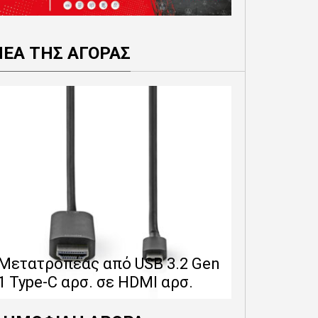
ΝΕΑ ΤΗΣ ΑΓΟΡΑΣ
Επέκταση 
δίνει 12 
Μετατροπέας από USB 3.2 Gen
εγγύησης 
1 Type-C αρσ. σε HDMI αρσ.
προϊόντα