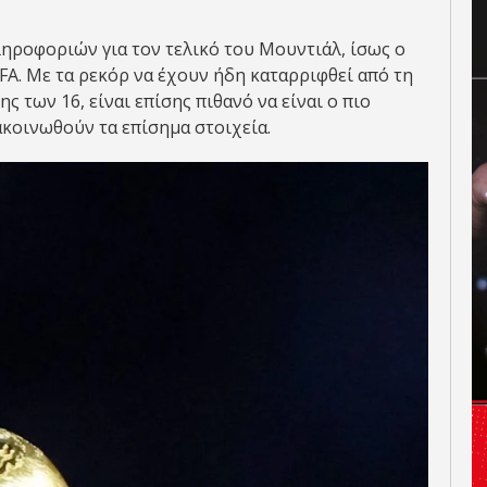
ληροφοριών για τον τελικό του Μουντιάλ, ίσως ο
FA. Με τα ρεκόρ να έχουν ήδη καταρριφθεί από τη
 των 16, είναι επίσης πιθανό να είναι ο πιο
ακοινωθούν τα επίσημα στοιχεία.