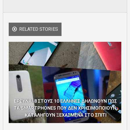
RELATED STORIES
ΕΡΕΥΝΑ: 8 ΣΤΟΥΣ 10 ΕΛΛΗΝΕΣ ΔΗΛΩΝΟΥΝ ΠΩΣ
ΤΑ SMARTPHONES ΠΟΥ ΔΕΝ ΧΡΗΣΙΜΟΠΟΙΟΥΝ,
ΚΑΤΑΛΗΓΟΥΝ ΞΕΧΑΣΜΕΝΑ ΣΤΟ ΣΠΙΤΙ