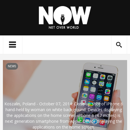
NEWS
Koszalin, Poland - October 07, 2014: Close-up shot of iPhone 6
hand-held by woman on white background. Devices displaying
the applications on the home screen. iPhone 6 (4.7 inches) is
next generation smartphone from Apple. Device displaying the
applications on the home screen.