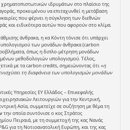
ων χρηματοπιστωτικών ιδρυμάτων στο πλαίσιο της
αγοράς, προκειμένου να επιταχυνθεί η μετάβαση
ευκαιρίες που φέρνει η σύγκληση των διεθνών
ς και ειδικότερα αυτών που αφορούν στο κλίμα.
στάθμισης άνθρακα, η κα Κόντη τόνισε ότι υπάρχει
 υπολογισμού των μονάδων άνθρακα (carbon
 προβλήματα, όπως η διπλο-μέτρηση μονάδων
ιμένων μεθοδολογιών υπολογισμού. Τέλος,
τικά με τα carbon credits, σημειώνοντας ότι «
η
 ενισχύσει τη διαφάνεια των υπολογισμών μονάδων
υτικές Υπηρεσίες EY Ελλάδος – Επικεφαλής
ιχειρησιακών Λειτουργιών για την Κεντρική,
ντρική Ασία, συμμετείχε σε συζήτηση με θέμα τη
ν
την οποία συντόνισε ο κος Στράτος
μίου Πειραιά, με τη συμμετοχή της κας Νανάς
 P&G για τη Νοτιοανατολική Ευρώπη, και της κας