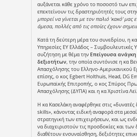
αυξάνεται κάθε χρόνο το ποσοστό των επ
επεκτείνουν τις δραστηριότητές τους στην
μπορεί να γίνεται με τον παλιό ‘κακό’ μας
άμεσα, πολλές από τις οποίες έχουν σημε
Κατά τη δεύτερη μέρα του συνεδρίου, η κ
Υπηρεσίες EY Ελλάδος – Συμβουλευτικές 
συζήτηση με θέμα την
Επείγουσα ανάγκη
δεξιοτήτων
, την οποία συντόνισε η κα Β
Απασχόλησης του Ελληνο-Αμερικανικού Ε
επίσης, ο κος Egbert Holthuis, Head, DG Em
Ευρωπαϊκής Επιτροπής, ο κος Σπύρος Πρω
Απασχόλησης (ΔΥΠΑ) και η κα Χριστίνα Λεϊ
Η κα Κασελάκη αναφέρθηκε στις «δυνατές 
skills», κάνοντας ειδική αναφορά στα μεσ
στρατηγική των επιχειρήσεων, και ως ενδι
να διαχειριστούν τις προσδοκίες και των
διαθέτουν ενσυναίσθηση, δεξιότητες επικο