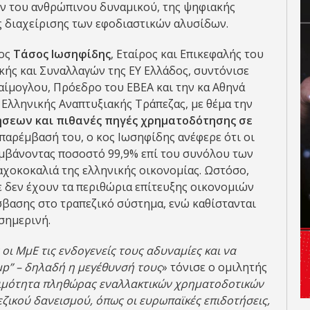
ν του ανθρώπινου δυναμικού, της ψηφιακής
ης διαχείρισης των εφοδιαστικών αλυσίδων.
κος
Τάσος Ιωσηφίδης
, Εταίρος και Επικεφαλής του
ής και Συναλλαγών της ΕΥ Ελλάδος, συντόνισε
αίμογλου, Πρόεδρο του ΕΒΕΑ και την κα Αθηνά
Ελληνικής Αναπτυξιακής Τράπεζας, με θέμα την
ήσεων και πιθανές πηγές χρηματοδότησης σε
 παρέμβασή του, ο κος Ιωσηφίδης ανέφερε ότι οι
αμβάνοντας ποσοστό 99,9% επί του συνόλου των
αχοκοκαλιά της ελληνικής οικονομίας. Ωστόσο,
με δεν έχουν τα περιθώρια επίτευξης οικονομιών
σβασης στο τραπεζικό σύστημα, ενώ καθίστανται
σημερινή.
οι ΜμΕ τις ενδογενείς τους αδυναμίες και να
up” – δηλαδή η μεγέθυνσή τους
» τόνισε ο ομιλητής
ιμότητα πληθώρας εναλλακτικών χρηματοδοτικών
ικού δανεισμού, όπως οι ευρωπαϊκές επιδοτήσεις,