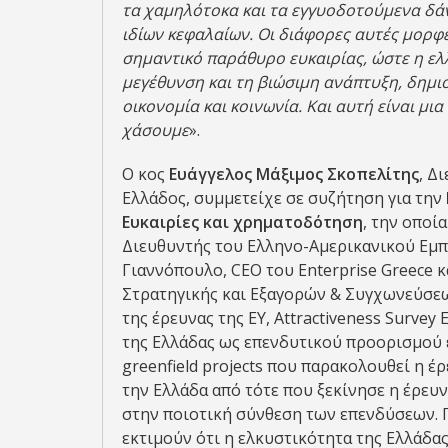
τα χαμηλότοκα και τα εγγυοδοτούμενα δάν
ιδίων κεφαλαίων. Οι διάφορες αυτές μορ
σημαντικό παράθυρο ευκαιρίας, ώστε η ελλ
μεγέθυνση και τη βιώσιμη ανάπτυξη, δημι
οικονομία και κοινωνία. Και αυτή είναι μι
χάσουμε
».
Ο κος
Ευάγγελος Μάξιμος Σκοπελίτης
, Δ
Ελλάδος, συμμετείχε σε συζήτηση για την
Ευκαιρίες και χρηματοδότηση
, την οποί
Διευθυντής του Ελληνο-Αμερικανικού Εμπ
Γιαννόπουλο, CEO του Enterprise Greece κ
Στρατηγικής και Εξαγορών & Συγχωνεύσεω
της έρευνας της EY, Attractiveness Survey 
της Ελλάδας ως επενδυτικού προορισμού έ
greenfield projects που παρακολουθεί η έ
την Ελλάδα από τότε που ξεκίνησε η έρευ
στην ποιοτική σύνθεση των επενδύσεων. Π
εκτιμούν ότι η ελκυστικότητα της Ελλάδας