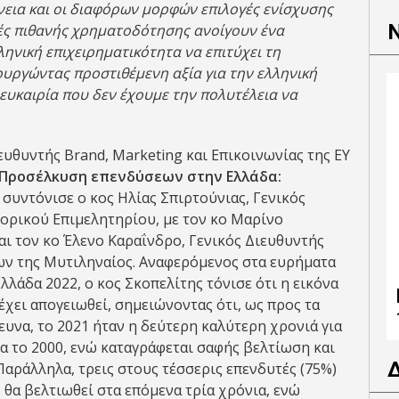
εια και οι διαφόρων μορφών επιλογές ενίσχυσης
φές πιθανής χρηματοδότησης ανοίγουν ένα
ηνική επιχειρηματικότητα να επιτύχει τη
ουργώντας προστιθέμενη αξία για την ελληνική
α ευκαιρία που δεν έχουμε την πολυτέλεια να
ιευθυντής Brand, Marketing και Επικοινωνίας της ΕΥ
Προσέλκυση επενδύσεων στην Ελλάδα:
α συντόνισε ο κος Ηλίας Σπιρτούνιας, Γενικός
ορικού Επιμελητηρίου, με τον κο Μαρίνο
αι τον κο Έλενο Καραΐνδρο, Γενικός Διευθυντής
ν της Μυτιληναίος. Αναφερόμενος στα ευρήματα
Ελλάδα 2022, ο κος Σκοπελίτης τόνισε ότι η εικόνα
χει απογειωθεί, σημειώνοντας ότι, ως προς τα
ρευνα, το 2021 ήταν η δεύτερη καλύτερη χρονιά για
να το 2000, ενώ καταγράφεται σαφής βελτίωση και
αράλληλα, τρεις στους τέσσερις επενδυτές (75%)
 θα βελτιωθεί στα επόμενα τρία χρόνια, ενώ