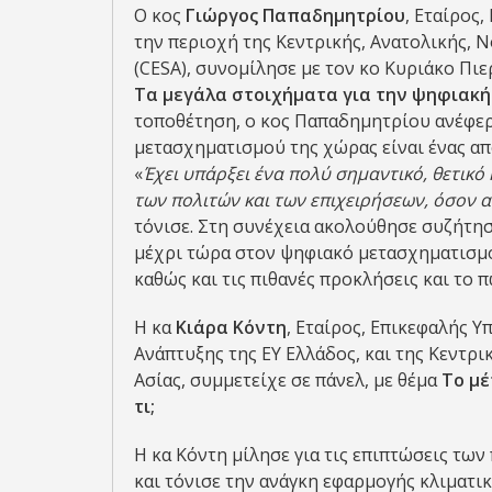
Ο κος
Γιώργος Παπαδημητρίου
, Εταίρος,
την περιοχή της Κεντρικής, Ανατολικής, 
(CESA), συνομίλησε με τον κο Κυριάκο Π
Τα
μεγάλα στοιχήματα για την ψηφιακή
τοποθέτηση, ο κος Παπαδημητρίου ανέφερε
μετασχηματισμού της χώρας είναι ένας απ
«
Έχει υπάρξει ένα πολύ σημαντικό, θετικ
των πολιτών και των επιχειρήσεων, όσον 
τόνισε. Στη συνέχεια ακολούθησε συζήτησ
μέχρι τώρα στον ψηφιακό μετασχηματισμό,
καθώς και τις πιθανές προκλήσεις και το 
Η κα
Κιάρα Κόντη
, Εταίρος, Επικεφαλής 
Ανάπτυξης της ΕΥ Ελλάδος, και της Κεντρ
Ασίας, συμμετείχε σε πάνελ, με θέμα
Το μέ
τι;
Η κα Κόντη μίλησε για τις επιπτώσεις τω
και τόνισε την ανάγκη εφαρμογής κλιματικ