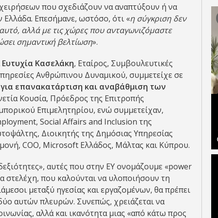
ιχειρήσεων που σχεδιάζουν να αναπτύξουν ή να
 Ελλάδα. Επεσήμανε, ωστόσο, ότι «
η σύγκριση δεν
 εαυτό, αλλά με τις χώρες που ανταγωνιζόμαστε
ιώσει σημαντική βελτίωση
».
α
Ευτυχία Κασελάκη
, Εταίρος, Συμβουλευτικές
Υπηρεσίες Ανθρώπινου Δυναμικού, συμμετείχε σε
 για επανακατάρτιση και αναβάθμιση των
ενετία Κουσία, Πρόεδρος της Επιτροπής
μπορικού Επιμελητηρίου, ενώ συμμετείχαν,
ployment, Social Affairs and Inclusion της
τοψάλτης, Διοικητής της Δημόσιας Υπηρεσίας
μονή, COO, Microsoft Ελλάδος, Μάλτας και Κύπρου.
δεξιότητες», αυτές που στην EY ονομάζουμε «power
αία στελέχη, που καλούνται να υλοποιήσουν τη
άμεσοι μεταξύ ηγεσίας και εργαζομένων, θα πρέπει
 δύο αυτών πλευρών. Συνεπώς, χρειάζεται να
ινωνίας, αλλά και ικανότητα μιας «από κάτω προς