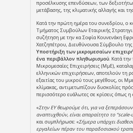
προσέλκυσης επενδύσεων, των δεξιοτήτω
μετάβασης, της κλιματικής αλλαγής και τ
Κατά την πρώτη ημέρα του συνεδρίου, ο 
Τμήματος Συμβούλων Εταιρικής Στρατηγικ
συζήτηση με την κα Σοφία Κουνενάκη Εφρ
Χατζηπέτρου, Διευθύνουσα Σύμβουλο της 
Υποστήριξη των μικρομεσαίων επιχειρ
ένα περιβάλλον πληθωρισμού
. Κατά την
Μικρομεσαίες Επιχειρήσεις (ΜμΕ), καταλ
ελληνικών επιχειρήσεων, αποτελούν τη ρ
εξαιτίας του μικρού τους μεγέθους, οι Μ
κλίμακας, αντιμετωπίζουν δυσκολίες πρό
περισσότερο ευάλωτες σε κρίσεις όπως η 
«
Στην ΕΥ θεωρούμε ότι, για να ξεπεράσουν 
αναπτυχθούν, είναι απαραίτητο το “scale-
και συμπλήρωσε: «
Σήμερα υπάρχει διαθεσ
εργαλείων πέραν του παραδοσιακού τραπεζ