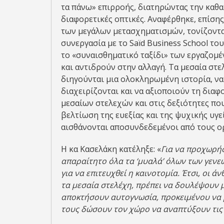
τα πάνω» επιρροής, διατηρώντας την καθαρ
διαφορετικές οπτικές. Αναφέρθηκε, επίση
των μεγάλων μετασχηματισμών, τονίζοντας
συνεργασία με το Saïd Business School το
το «συναισθηματικό ταξίδι» των εργαζομέ
και αντιδρούν στην αλλαγή. Τα μεσαία στε
διηγούνται μια ολοκληρωμένη ιστορία, ν
διαχειρίζονται και να αξιοποιούν τη δια
μεσαίων στελεχών και στις δεξιότητες πο
βελτίωση της ευεξίας και της ψυχικής υγε
αισθάνονται αποσυνδεδεμένοι από τους ο
Η κα Κασελάκη κατέληξε: «
Για να προχωρήσ
απαραίτητο όλα τα ‘μυαλά’ όλων των γεν
για να επιτευχθεί η καινοτομία. Έτσι, οι ά
τα μεσαία στελέχη, πρέπει να δουλέψουν μ
αποκτήσουν αυτογνωσία, προκειμένου να μ
τους δώσουν τον χώρο να αναπτύξουν τις 