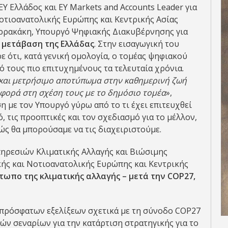
 EY Ελλάδος και EY Markets and Accounts Leader για
Νοτιοανατολικής Ευρώπης και Κεντρικής Ασίας
ιερρακάκη, Υπουργό Ψηφιακής Διακυβέρνησης για
 μετάβαση της Ελλάδας
. Στην εισαγωγική του
 ότι, κατά γενική ομολογία, ο τομέας ψηφιακού
ό τους πιο επιτυχημένους τα τελευταία χρόνια.
ό και μετρήσιμο αποτύπωμα στην καθημερινή ζωή
αφορά στη σχέση τους με το δημόσιο τομέα
»,
η με τον Υπουργό γύρω από το τι έχει επιτευχθεί
 τις προοπτικές και τον σχεδιασμό για το μέλλον,
πώς θα μπορούσαμε να τις διαχειριστούμε.
Yπηρεσιών Κλιματικής Αλλαγής και Βιώσιμης
ικής και Νοτιοανατολικής Ευρώπης και Κεντρικής
τωπο της κλιματικής αλλαγής – μετά την COP27,
ν πρόσφατων εξελίξεων σχετικά με τη σύνοδο COP27
ών σεναρίων για την κατάρτιση στρατηγικής για το