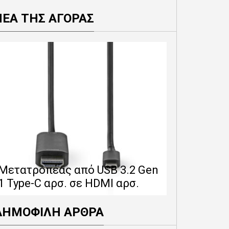
ΝΕΑ ΤΗΣ ΑΓΟΡΑΣ
Επέκταση 
δίνει 12 
Μετατροπέας από USB 3.2 Gen
εγγύησης 
1 Type-C αρσ. σε HDMI αρσ.
προϊόντα
ΔΗΜΟΦΙΛΗ ΑΡΘΡΑ