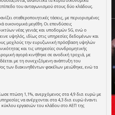
ρουσιάζoντας αναλυτικά τα κύρια οικονομικά
ο επίπεδο του ανταγωνισμού στους δύο κλάδους.
νίζει σταθεροποιητικές τάσεις, με περιορισμένες
κά οικονομικά μεγέθη. Οι επενδύσεις
ικτύων νέας γενιάς και υποδομών 5G, ενώ o
ινε υψηλός, ιδίως στις υπηρεσίες δεδομένων και
ιους μοχλούς την ευρυζωνική πρόσβαση υψηλών
νικότητας και τις υπηρεσίες συνδρομητικής
ρομική αγορά κινήθηκε σε ανοδική τροχιά, με
δέεται με τη συνεχιζόμενη ανάπτυξη του
θος των διακινηθέντων φακέ­λων μειώθηκε, ενώ τα
ωσε πτώση 1,1%, ανερχόμενος στα 4,9 δισ. ευρώ με
υπηρεσίες να ανέρχονται στα 4,3 δισ. ευρώ έναντι
ου κύκλου εργασιών του κλάδου στο ΑΕΠ της