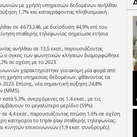
οινωνιών με χρήση υπηρεσιών δεδομένων ανήλθαν
α αύξηση 1,7% και καταγράφοντας πληθυσμιακή
θαν σε 4.673.246, με διείσδυση 44,9% επί του
κίνηση σταθερής τηλεφωνίας σημείωσε ετήσια
νίας ανήλθαν σε 13,5 εκατ., παρουσιάζοντας
 ενώ ο όγκος των φωνητικών κλήσεων διαμορφώθηκε
7,2% σε σχέση με το 2023.
ινωνιών χαρακτηρίστηκε για ακόμη μία φορά από
στη χρήση υπηρεσίας δεδομένων, φθάνοντας τα
 το 2023. Επίσης, νέα σημαντική αύξηση 24,8%
ν (MMS).
ατά 5,3%, ανερχόμενες σε 1,4 εκατ., με τις
αμβάνουν το μεγαλύτερο μερίδιο (59%).
σε 4,4 εκατ., παρουσιάζοντας πτώση 1,6% σε σχέση
τερη κατηγορία το triple play σταθερής τηλεφωνίας,
 κινητών επικοινωνιών (1,9 εκατ. συνδρομές).