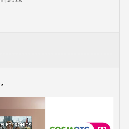
 υπηρεσιών
IS
ΤΟ 
ME
 ELECTRONICS