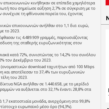
ών επικοινωνιών κινήθηκαν σε επίπεδα χαμηλότερα
λωτή που σημείωσε αύξηση 2,7% σε σύγκριση με το
ν συνέχισε τη φθίνουσα πορεία του, έχοντας
ικών επικοινωνιών ανήλθαν στο 1,1 δισ. ευρώ,
ε το 2023.
έφθασαν τις 4.489.909 γραμμές, παρουσιάζοντας
είσδυση της σταθερής ευρυζωνικότητας στον
ιακά κατά 72%, συνιστώντας το 14,2% του συνόλου
2% τον Δεκέμβριο του 2023.
 (ονομαστικών download ταχυτήτων από 100 Mbps
ση και αποτέλεσαν το 37,4% των ευρυζωνικών
τέλη του 2023.
ίκτυα NGA ανήλθαν σε 1.440.658, με το μερίδιό
αμμών να αυξάνεται στο 32,1% έναντι 28,8% στα
 1,7 εκατοστιαία μονάδα
,
ανερχόμενη στο 99,8%
ντίστοιχο ευρωπαϊκό μέσο όρο (94,3%).