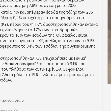
τα έσοδα από τη διακίνηση 105 εκατ. δεμάτων
ζοντας αύξηση 7,8% σε σχέση με το 2023.
κατά 5,4% και απέφεραν έσοδα της τάξης των 236
αύξηση 0,2% σε σχέση με το προηγούμενο έτος.
 (ΚΥ), πέραν του ΦΠΚΥ, δραστηριοποιήθηκαν έντεκα
οίες διακίνησαν το 17% των ταχυδρομικών
εραν το 10% των εσόδων της. Οι φάκελοι είναι
ενο στην αγορά της ΚΥ, καθώς αποτέλεσαν το 91%
ποφέροντας το 84% των εσόδων της συγκεκριμένης
στηριοποιήθηκαν 738 επιχειρήσεις με Γενική
ών διακίνησαν φακέλους σε ποσοστό 31% και
 του πλήθους των αντικειμένων. Οι φάκελοι
ή Άδεια μόλις το 19%, ενώ τα δέματα-μικροδέματα
σόδων.
επικοινωνιών