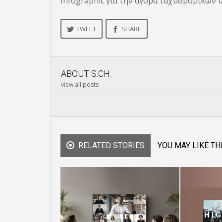
Ιnfographic για την αγορά ταχυδρομικών
TWEET
SHARE
ABOUT
S.CH.
view all posts
RELATED STORIES
YOU MAY LIKE TH
H LG