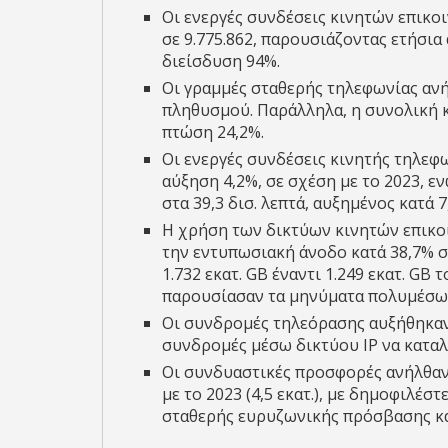
Οι ενεργές συνδέσεις κινητών επικ
σε 9.775.862, παρουσιάζοντας ετήσι
διείσδυση 94%.
Οι γραμμές σταθερής τηλεφωνίας ανήλ
πληθυσμού. Παράλληλα, η συνολική 
πτώση 24,2%.
Οι ενεργές συνδέσεις κινητής τηλεφω
αύξηση 4,2%, σε σχέση με το 2023,
στα 39,3 δισ. λεπτά, αυξημένος κατά 
Η χρήση των δικτύων κινητών επικο
την εντυπωσιακή άνοδο κατά 38,7% 
1.732 εκατ. GΒ έναντι 1.249 εκατ. GΒ
παρουσίασαν τα μηνύματα πολυμέσω
Οι συνδρομές τηλεόρασης αυξήθηκαν κ
συνδρομές μέσω δικτύου ΙP να καταλ
Οι συνδυαστικές προσφορές ανήλθαν 
με το 2023 (4,5 εκατ.), με δημοφιλέσ
σταθερής ευρυζωνικής πρόσβασης και