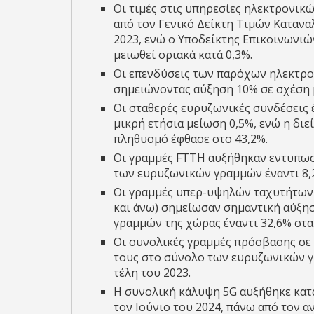
Οι τιμές στις υπηρεσίες ηλεκτρονικ
από τον Γενικό Δείκτη Τιμών Κατανα
2023, ενώ ο Υποδείκτης Επικοινωνιώ
μειωθεί οριακά κατά 0,3%.
Οι επενδύσεις των παρόχων ηλεκτρον
σημειώνοντας αύξηση 10% σε σχέση μ
Οι σταθερές ευρυζωνικές συνδέσεις 
μικρή ετήσια μείωση 0,5%, ενώ η δι
πληθυσμό έφθασε στο 43,2%.
Οι γραμμές FTTH αυξήθηκαν εντυπωσ
των ευρυζωνικών γραμμών έναντι 8,
Οι γραμμές υπερ-υψηλών ταχυτήτων
και άνω) σημείωσαν σημαντική αύξη
γραμμών της χώρας έναντι 32,6% στα 
Οι συνολικές γραμμές πρόσβασης σε δ
τους στο σύνολο των ευρυζωνικών γρ
τέλη του 2023.
Η συνολική κάλυψη 5G αυξήθηκε κατά
τον Ιούνιο του 2024, πάνω από τον α