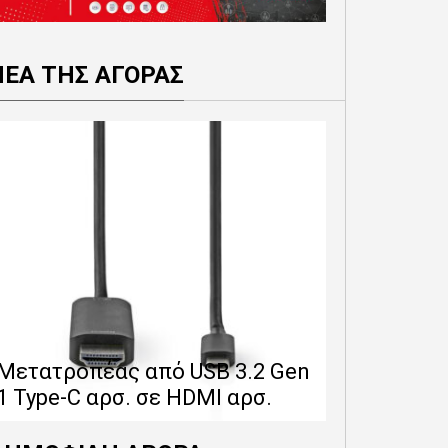
ΝΕΑ ΤΗΣ ΑΓΟΡΑΣ
Επέκταση 
δίνει 12 
Μετατροπέας από USB 3.2 Gen
εγγύησης 
1 Type-C αρσ. σε HDMI αρσ.
προϊόντα