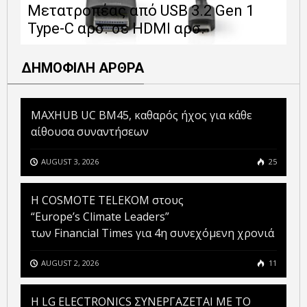
Μετατροπέας από USB 3.2 Gen 1
1
Type-C αρσ. σε HDMI αρσ.
ε
ΔΗΜΟΦΙΛΗ ΑΡΘΡΑ
MAXHUB UC BM45, καθαρός ήχος για κάθε
αίθουσα συναντήσεων
AUGUST 3, 2026
25
Η COSMOTE TELEKOM στους
“Europe’s Climate Leaders”
των Financial Times για 4η συνεχόμενη χρονιά
AUGUST 2, 2026
11
H LG ELECTRONICS ΣΥΝΕΡΓΑΖΕΤΑΙ ΜΕ ΤΟ