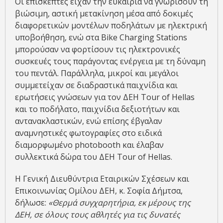
Οι επισκέπτες είχαν την ευκαιρία να γνωρίσουν τη
βιώσιμη, αστική μετακίνηση μέσα από δοκιμές
διαφορετικών μοντέλων ποδηλάτων με ηλεκτρική
υποβοήθηση, ενώ στα Bike Charging Stations
μπορούσαν να φορτίσουν τις ηλεκτρονικές
συσκευές τους παράγοντας ενέργεια με τη δύναμη
του πεντάλ. Παράλληλα, μικροί και μεγάλοι
συμμετείχαν σε διαδραστικά παιχνίδια και
ερωτήσεις γνώσεων για τον ΔΕΗ Tour of Hellas
και το ποδήλατο, παιχνίδια δεξιοτήτων και
αντανακλαστικών, ενώ επίσης έβγαλαν
αναμνηστικές φωτογραφίες στο ειδικά
διαμορφωμένο photobooth και έλαβαν
συλλεκτικά δώρα του ΔΕΗ Tour of Hellas.
Η Γενική Διευθύντρια Εταιρικών Σχέσεων και
Επικοινωνίας Ομίλου ΔΕΗ, κ. Σοφία Δήμτσα,
δήλωσε:
«Θερμά συγχαρητήρια, εκ μέρους της
ΔΕΗ, σε όλους τους αθλητές για τις δυνατές