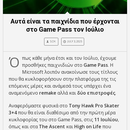
Αυτά είναι τα παιχνίδια που έρχονται
στο Game Pass τον Ιούλιο
S.CH.
JULY 3, 2025
Ό
πως κάθε μήνα έτσι και τον Ιούλιο, έχουμε
προσθήκες παιχνιδιών στο
Game Pass
. Η
Microsoft λοιπόν ανακοίνωσε τους τίτλους
που θα κυκλοφορήσουν στην πλατφόρμα της τις
επόμενες μέρες και ανάμεσά τους υπάρχει ένα
αναμενόμενο
remake
αλλά και
δύο επιστροφές
.
Αναφερόμαστε φυσικά στο
Tony Hawk Pro Skater
3+4
που θα είναι διαθέσιμο από την πρώτη μέρα
κυκλοφορίας του στο Game Pass, στις
11 Ιουλίου
,
όπως και στα
The Ascent
και
High on Life
που