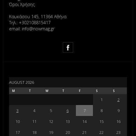
Όροι Χρήσης
Καυκάσου 145, 11364 Αθήνα
Τηλ.: +302108815417
email: info@nowmag.gr
AUGUST 2026
M
T
W
T
F
S
S
1
2
3
4
5
6
7
8
9
10
11
12
13
14
15
16
17
18
19
20
21
22
23