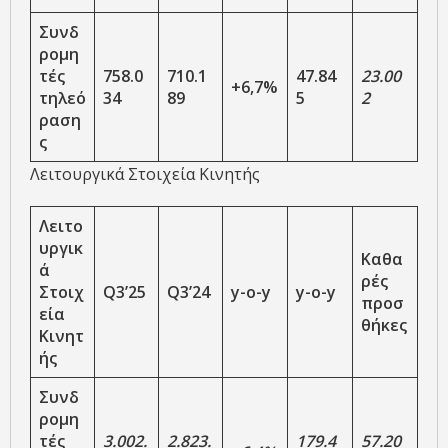
Συνδ
ρομη
τές
758.0
710.1
47.84
23.00
+6,7%
τηλεό
34
89
5
2
ραση
ς
Λειτουργικά Στοιχεία Κινητής
Λειτο
υργικ
Καθα
ά
ρές
Στοιχ
Q3’25
Q3’24
y-o-y
y-o-y
προσ
εία
θήκες
Κινητ
ής
Συνδ
ρομη
τές
3.002.
2.823.
179.4
57.20