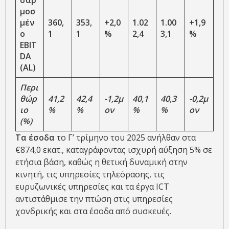
μοσ
μέν
360,
353,
+2,0
1.02
1.00
+1,9
ο
1
1
%
2,4
3,1
%
EBIT
DA
(AL)
Περι
θώρ
41,2
42,4
-1,2
μ
40,1
40,3
-0,2
μ
ιο
%
%
ον
%
%
ον
(%)
Τα έσοδα
το Γ’ τρίμηνο του 2025 ανήλθαν στα
€874,0 εκατ., καταγράφοντας ισχυρή αύξηση 5% σε
ετήσια βάση, καθώς η θετική δυναμική στην
κινητή, τις υπηρεσίες τηλεόρασης, τις
ευρυζωνικές υπηρεσίες και τα έργα ICT
αντιστάθμισε την πτώση στις υπηρεσίες
χονδρικής και στα έσοδα από συσκευές.