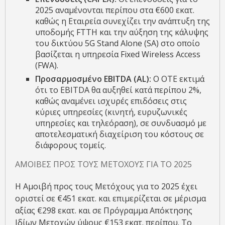
2025 αναμένονται περίπου στα €600 εκατ.
καθώς η Εταιρεία συνεχίζει την ανάπτυξη της
υποδομής FTTH και την αύξηση της κάλυψης
του δικτύου 5G Stand Alone (SA) στο οποίο
βασίζεται η υπηρεσία Fixed Wireless Access
(FWA).
Προσαρμοσμένο
EBITDA
(
AL
):
O OTE εκτιμά
ότι το EBITDA θα αυξηθεί κατά περίπου 2%,
καθώς αναμένει ισχυρές επιδόσεις στις
κύριες υπηρεσίες (κινητή, ευρυζωνικές
υπηρεσίες και τηλεόραση), σε συνδυασμό με
αποτελεσματική διαχείριση του κόστους σε
διάφορους τομείς.
ΑΜΟΙΒΕΣ ΠΡΟΣ ΤΟΥΣ ΜΕΤΟΧΟΥΣ ΓΙΑ ΤΟ 2025
Η Αμοιβή προς τους Μετόχους για το 2025 έχει
οριστεί σε €451 εκατ. και επιμερίζεται σε μέρισμα
αξίας €298 εκατ. και σε Πρόγραμμα Απόκτησης
Ιδίων Μετοχών ύψους €153 εκατ. περίπου. Το