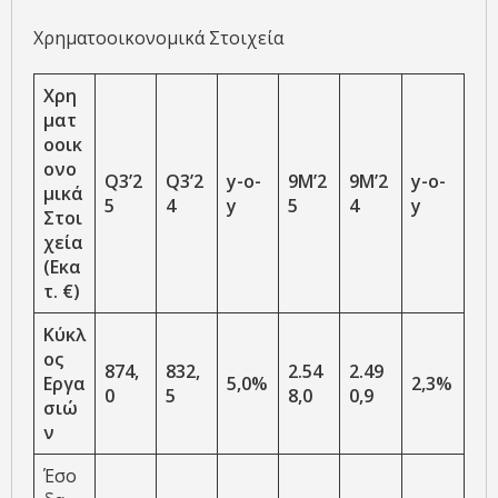
Χρηματοοικονομικά Στοιχεία
Χρη
ματ
οοικ
ονο
Q3’2
Q3’2
y-o-
9M’2
9M’2
y-o-
μικά
5
4
y
5
4
y
Στοι
χεία
(
Εκα
τ. €
)
Κύκλ
ος
874,
832,
2.54
2.49
Εργα
5,0%
2,3%
0
5
8,0
0,9
σιώ
ν
Έσο