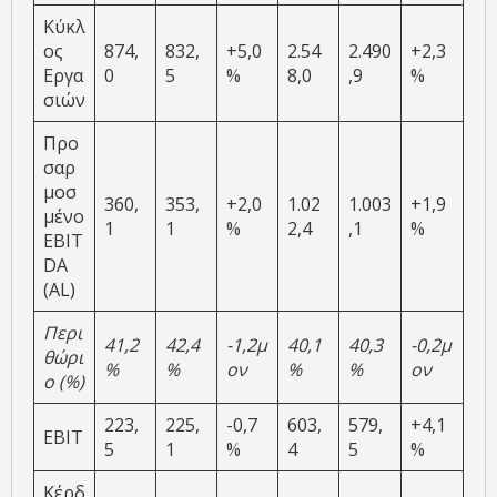
Κύκλ
ος
874,
832,
+5,0
2.54
2.490
+2,3
Εργα
0
5
%
8,0
,9
%
σιών
Προ
σαρ
μοσ
360,
353,
+2,0
1.02
1.003
+1,9
μένο
1
1
%
2,4
,1
%
EBIT
DA
(AL)
Περι
41,2
42,4
-1,2
μ
40,1
40,3
-0,2
μ
θώρι
%
%
ον
%
%
ον
ο (%)
223,
225,
-0,7
603,
579,
+4,1
EBIT
5
1
%
4
5
%
Κέρδ