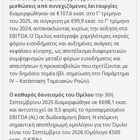
μισθώσεις
από συνεχιζόμενες λειτουργίες
διαμορφώθηκαν σε €107,6 εκατ. στο Γ’ τρίμηνο
του 2025, σε σύγκριση με €99,9 εκατ. το Γ’ τρίμηνο
του 2024, αντανακλώντας κυρίως την αύξηση στο
EBITDA. Ο Όμιλος κατέγραψε χαμηλότερες εκροές
φόρου εισοδήματος και αυξημένες ανάγκες σε
κεφάλαιο κίνησης, ως αποτέλεσμα διαφορετικών
συμψηφισμών μεταξύ φόρων εισοδήματος και
απαιτήσεων ή προκαταβολών που σχετίζονται με
τον δημόσιο τομέα (βλ. σημείωση στο Παράρτημα
IV – Κατάσταση Ταμειακών Ροών).
Ο καθαρός δανεισμός του Ομίλου
την 30ή
Σεπτεμβρίου 2025 διαμορφώθηκε σε €698,1 εκατ.
και αντιστοιχεί σε 0,5 φορές το προσαρμοσμένο
ΕΒΙTDA (AL) σε δωδεκάμηνη βάση. Η επόμενη
σημαντική αποπληρωμή ομολόγου για τον Όμιλο
είναι τον Σεπτέμβριο του 2026 (Ομόλογο €500
εκατ., 0,875%).