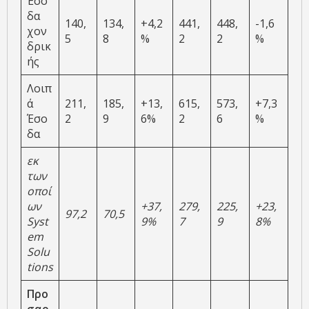
Έσο
δα
140,
134,
+4,2
441,
448,
-1,6
χον
5
8
%
2
2
%
δρικ
ής
Λοιπ
ά
211,
185,
+13,
615,
573,
+7,3
Έσο
2
9
6%
2
6
%
δα
εκ
των
οποί
ων
+37,
279,
225,
+23,
97,2
70,5
Syst
9%
7
9
8%
em
Solu
tions
Προ
σαρ