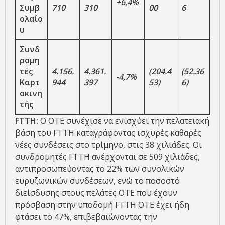
+6,4%
Συμβ
710
310
00
6
ολαίο
υ
Συνδ
ρομη
τές
4.156.
4.361.
(
204.4
(
52.36
-4,
7%
Καρτ
944
397
53
)
6
)
οκινη
τής
FTTH:
Ο ΟΤΕ συνέχισε να ενισχύει την πελατειακή
βάση του FTTH καταγράφοντας ισχυρές καθαρές
νέες συνδέσεις στο τρίμηνο, στις 38 χιλιάδες. Οι
συνδρομητές FTTH ανέρχονται σε 509 χιλιάδες,
αντιπροσωπεύοντας το 22% των συνολικών
ευρυζωνικών συνδέσεων, ενώ το ποσοστό
διείσδυσης στους πελάτες ΟΤΕ που έχουν
πρόσβαση στην υποδομή FTTH ΟΤΕ έχει ήδη
φτάσει το 47%, επιβεβαιώνοντας την