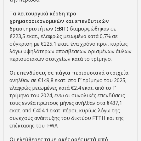
Τα λειτουργικά κέρδη προ
χρηματοοικονομικών και επενδυτικών
δραστηριοτήτων (EBIT)
διαμορφώθηκαν σε
€223,5 εκατ., ελαφρώς μειωμένα κατά 0,7% σε
σύγκριση με €225,1 εκατ. ένα χρόνο πριν, κυρίως
λόγω υψηλότερων αποσβέσεων ορισμένων άυλων
περιουσιακών στοιχείων κατά το τρίμηνο.
Οι επενδύσεις σε πάγια περιουσιακά στοιχεία
ανήλθαν σε €149,8 εκατ. στο Γ’ τρίμηνο του 2025,
ελαφρώς μειωμένες κατά €2,4 εκατ. από το Γ’
τρίμηνο του 2024, ενώ οι συνολικές επενδύσεις
τους εννέα πρώτους μήνες ανήλθαν στα €437,1
εκατ. από €404,1 εκατ. πέρσι, κυρίως λόγω της
συνεχούς ανάπτυξης του δικτύου FTTH και της
επέκτασης του FWA.
Οι ελεύθερες ταμειακές ροές μετά από