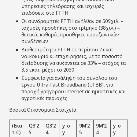
υπηρεσίες τηλεόρασης και ισχυρές
επιδόσεις στο FTTH
Οι συνδρομητές FTTH ανήλθαν σε 509χιλ. –
ισχυρές προσθήκες στο τρίμηνο (38χιλ.) –
θετικές καθαρές προσθήκες ευρυζωνικών
συνδέσεων
Διαθεσιμότητα FTTH σε περίπου 2 εκατ.
νοικοκυριά κι επιχειρήσεις, με το ποσοστό
διείσδυσης να αυξάνεται σε 33% – στόχος τα
3,5 εκατ. μέχρι το 2030
Συμφωνία για ανάληψη του συνόλου του
έργου Ultra-Fast Broadband (UFBB), για
παροχή γρήγορου internet σε ημιαστικές και
αγροτικές περιοχές
Βασικά Οικονομικά Στοιχεία
(
Εκα
Q
3
’2
Q
3
’2
y-o-
9
M’2
9
M’2
y-o-
τ.€
)
5
4
y
5
4
y