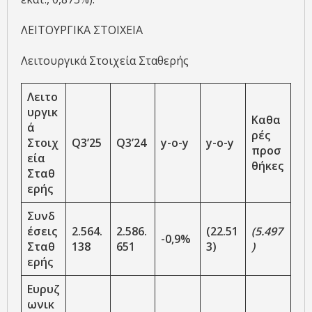
ΛΕΙΤΟΥΡΓΙΚΑ ΣΤΟΙΧΕΙΑ
Λειτουργικά Στοιχεία Σταθερής
Λειτο
υργικ
Καθα
ά
ρές
Στοιχ
Q3’25
Q3’24
y-o-y
y-o-y
προσ
εία
θήκες
Σταθ
ερής
Συνδ
έσεις
2.564.
2.586.
(22.51
(5.497
-0,9%
Σταθ
138
651
3)
)
ερής
Ευρυζ
ωνικ