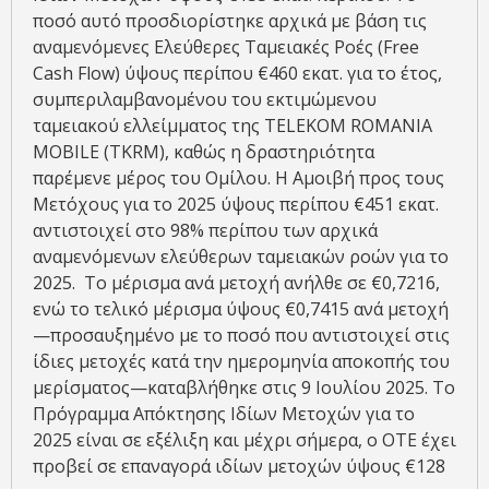
ποσό αυτό προσδιορίστηκε αρχικά με βάση τις
αναμενόμενες Ελεύθερες Ταμειακές Ροές (Free
Cash Flow) ύψους περίπου €460 εκατ. για το έτος,
συμπεριλαμβανομένου του εκτιμώμενου
ταμειακού ελλείμματος της TELEKOM ROMANIA
MOBILE (TKRM), καθώς η δραστηριότητα
παρέμενε μέρος του Ομίλου. Η Αμοιβή προς τους
Μετόχους για το 2025 ύψους περίπου €451 εκατ.
αντιστοιχεί στο 98% περίπου των αρχικά
αναμενόμενων ελεύθερων ταμειακών ροών για το
2025. Το μέρισμα ανά μετοχή ανήλθε σε €0,7216,
ενώ το τελικό μέρισμα ύψους €0,7415 ανά μετοχή
—προσαυξημένο με το ποσό που αντιστοιχεί στις
ίδιες μετοχές κατά την ημερομηνία αποκοπής του
μερίσματος—καταβλήθηκε στις 9 Ιουλίου 2025. Το
Πρόγραμμα Απόκτησης Ιδίων Μετοχών για το
2025 είναι σε εξέλιξη και μέχρι σήμερα, ο ΟΤΕ έχει
προβεί σε επαναγορά ιδίων μετοχών ύψους €128