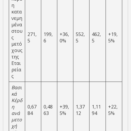
η
κατα
νεμη
μένα
στου
271,
199,
+36,
552,
462,
+19,
ς
5
6
0%
5
5
5%
μετό
χους
της
Εται
ρεία
ς
Βασι
κά
Κέρδ
η
0,67
0,48
+39,
1,37
1,11
+22,
ανά
84
63
5%
12
94
5%
μετο
χή