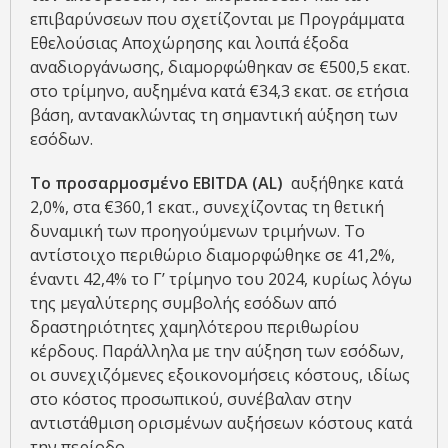
επιβαρύνσεων που σχετίζονται με Προγράμματα
Εθελούσιας Αποχώρησης και λοιπά έξοδα
αναδιοργάνωσης, διαμορφώθηκαν σε €500,5 εκατ.
στο τρίμηνο, αυξημένα κατά €34,3 εκατ. σε ετήσια
βάση, αντανακλώντας τη σημαντική αύξηση των
εσόδων.
Το προσαρμοσμένο
EBITDA
(
AL
)
αυξήθηκε κατά
2,0%, στα €360,1 εκατ., συνεχίζοντας τη θετική
δυναμική των προηγούμενων τριμήνων. Το
αντίστοιχο περιθώριο διαμορφώθηκε σε 41,2%,
έναντι 42,4% το Γ’ τρίμηνο του 2024, κυρίως λόγω
της μεγαλύτερης συμβολής εσόδων από
δραστηριότητες χαμηλότερου περιθωρίου
κέρδους. Παράλληλα με την αύξηση των εσόδων,
οι συνεχιζόμενες εξοικονομήσεις κόστους, ιδίως
στο κόστος προσωπικού, συνέβαλαν στην
αντιστάθμιση ορισμένων αυξήσεων κόστους κατά
την περίοδο.