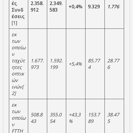
ές
2.358.
2.349.
+0,4%
9.329
1.776
Συνδ
912
583
έσεις
[1]
εκ
των
οποίω
ν
ταχύτ
1.677.
1.592.
85.77
28.77
+5,4%
ητες
973
199
4
6
οπτικ
ών
ινών
[
2]
εκ
των
508.8
355.0
+43,3
153.7
38.47
οποίω
43
54
%
89
5
ν
FTTH