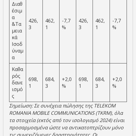
Διαθ
έσιμ
α
426,
462,
-7,7
426,
462,
-7,7
&Τα
3
1
%
3
1
%
μεια
κά
Ισοδ
ύναμ
α
Καθα
ρός
698,
684,
+2,0
698,
684,
+2,0
δανε
1
3
%
1
3
%
ισμό
ς
Σημείωση: Σε συνέχεια πώλησης της
TELEKOM
ROMANIA
MOBILE
COMMUNICATIONS
(
TKRM
), όλα
τα στοιχεία (εκτός από τον ισολογισμό 2024) είναι
προσαρμοσμένα ώστε να αντικατοπτρίζουν μόνο
τις συνεχιζόμενες δραστηριότητες.
Οι