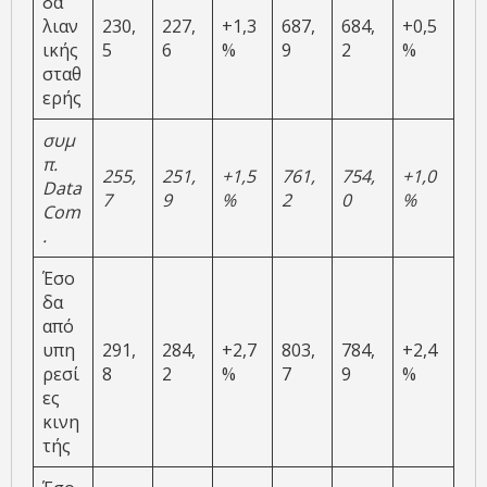
δα
λιαν
230,
227,
+1,3
687,
684,
+0,5
ικής
5
6
%
9
2
%
σταθ
ερής
συμ
π.
255,
251,
+1,5
761,
754,
+1,0
Data
7
9
%
2
0
%
Com
.
Έσο
δα
από
υπη
291,
284,
+2,7
803,
784,
+2,4
ρεσί
8
2
%
7
9
%
ες
κινη
τής