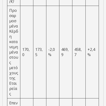
(€)
Προ
σαρ
μοσ
μένα
Κέρδ
η
κατα
νεμη
170,
173,
-2,0
469,
458,
+2,4
μένα
0
5
%
9
7
%
στου
ς
μετό
χους
της
Εται
ρεία
ς
Επεν