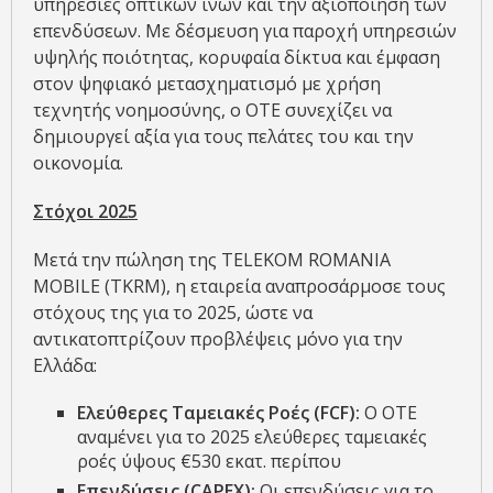
υπηρεσίες οπτικών ινών και την αξιοποίηση των
επενδύσεων. Με δέσμευση για παροχή υπηρεσιών
υψηλής ποιότητας, κορυφαία δίκτυα και έμφαση
στον ψηφιακό μετασχηματισμό με χρήση
τεχνητής νοημοσύνης, ο ΟΤΕ συνεχίζει να
δημιουργεί αξία για τους πελάτες του και την
οικονομία.
Στόχοι 2025
Μετά την πώληση της TELEKOM ROMANIA
MOBILE (TKRM), η εταιρεία αναπροσάρμοσε τους
στόχους της για το 2025, ώστε να
αντικατοπτρίζουν προβλέψεις μόνο για την
Ελλάδα:
Ελεύθερες Ταμειακές Ροές (
FCF
):
Ο ΟΤΕ
αναμένει για το 2025 ελεύθερες ταμειακές
ροές ύψους €530 εκατ. περίπου
Επενδύσεις (
CAPEX
):
Οι επενδύσεις για το