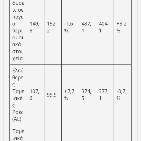
δύσε
ις σε
πάγι
α
149,
152,
-1,6
437,
404,
+8,2
περι
8
2
%
1
1
%
ουσι
ακά
στοι
χεία
Ελεύ
θερε
ς
Ταμε
107,
+7,7
374,
377,
-0,7
99,9
ιακέ
6
%
5
1
%
ς
Ροές
(AL)
Ταμε
ιακά