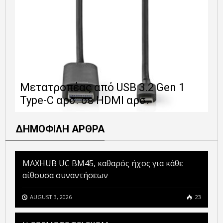
Ε
Μετατροπέας από USB 3.2 Gen 1
1
Type-C αρσ. σε HDMI αρσ.
ε
ΔΗΜΟΦΙΛΗ ΑΡΘΡΑ
MAXHUB UC BM45, καθαρός ήχος για κάθε
αίθουσα συναντήσεων
AUGUST 3, 2026
23