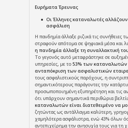
Ευρήματα
Έρευνας
Οι Έλληνες καταναλωτές αλλάζουν
ασφάλιση
Η πανδημία άλλαξε ριζικά τις συνήθειες 
στραφούν απότομα σε ψηφιακά μέσα και λύ
η πανδημία άλλαξε τη συναλλακτική του
Το γεγονός αυτό μεταφράστηκε σε αυξημέ
υπηρεσίες, με το
53% των καταναλωτών 
ανταπόκριση των ασφαλιστικών εταιρ
τους ασφαλιστικούς παρόχους, η συντριπ
σημαντικότερους παράγοντες την κατάρτ
προσωποποιημένη εξυπηρέτηση και τις αν
ότι υπάρχουν σημαντικά περιθώρια βελτί
καταναλωτών είναι διατεθειμένο να μ
ζητώντας ως αντάλλαγμα καλύτερη, γρηγ
χαμηλότερα ασφάλιστρα, ενώ 43% όλων όσ
αντεπιχείρημα την ανησυχία τους για τη 