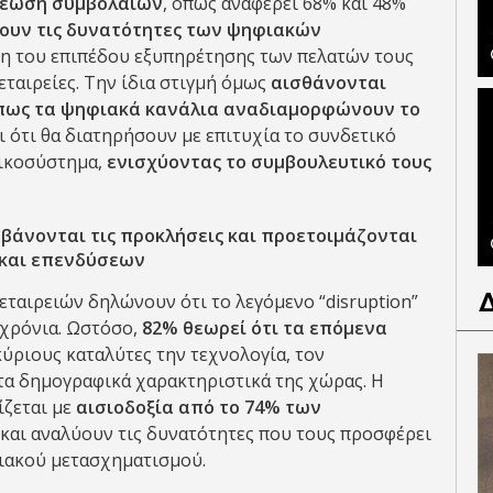
νέωση συμβολαίων
, όπως αναφέρει 68% και 48%
ουν τις δυνατότητες των ψηφιακών
ση του επιπέδου εξυπηρέτησης των πελατών τους
εταιρείες. Την ίδια στιγμή όμως
αισθάνονται
 πως τα ψηφιακά κανάλια αναδιαμορφώνουν το
οι ότι θα διατηρήσουν με επιτυχία το συνδετικό
οικοσύστημα,
ενισχύοντας το συμβουλευτικό τους
μβάνονται τις προκλήσεις και προετοιμάζονται
 και επενδύσεων
εταιρειών δηλώνουν ότι το λεγόμενο “disruption”
α χρόνια. Ωστόσο,
82% θεωρεί ότι τα επόμενα
κύριους καταλύτες την τεχνολογία, τον
 τα δημογραφικά χαρακτηριστικά της χώρας. Η
ίζεται με
αισιοδοξία από το 74% των
 και αναλύουν τις δυνατότητες που τους προσφέρει
ιακού μετασχηματισμού.