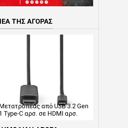
ΝΕΑ ΤΗΣ ΑΓΟΡΑΣ
Επέκταση 
δίνει 12 
Μετατροπέας από USB 3.2 Gen
εγγύησης 
1 Type-C αρσ. σε HDMI αρσ.
προϊόντα