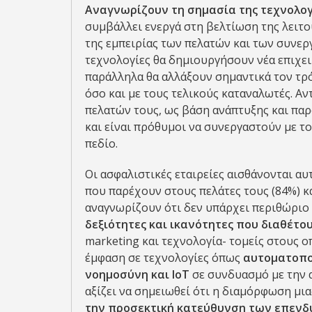
Αναγνωρίζουν τη σημασία της τεχνολογί
συμβάλλει ενεργά στη βελτίωση της λειτο
της εμπειρίας των πελατών και των συνερ
τεχνολογίες θα δημιουργήσουν νέα επιχει
παράλληλα θα αλλάξουν σημαντικά τον τρ
όσο και με τους τελικούς καταναλωτές. Α
πελατών τους, ως βάση ανάπτυξης και πα
και είναι πρόθυμοι να συνεργαστούν με τ
πεδίο.
Οι ασφαλιστικές εταιρείες αισθάνονται α
που παρέχουν στους πελάτες τους (84%) κα
αναγνωρίζουν ότι δεν υπάρχει περιθώρι
δεξιότητες και ικανότητες που διαθέτο
marketing και τεχνολογία- τομείς στους 
έμφαση σε τεχνολογίες όπως
αυτοματοπ
νοημοσύνη και
ΙοΤ
σε συνδυασμό με την 
αξίζει να σημειωθεί ότι η διαμόρφωση μι
την προσεκτική κατεύθυνση των επεν