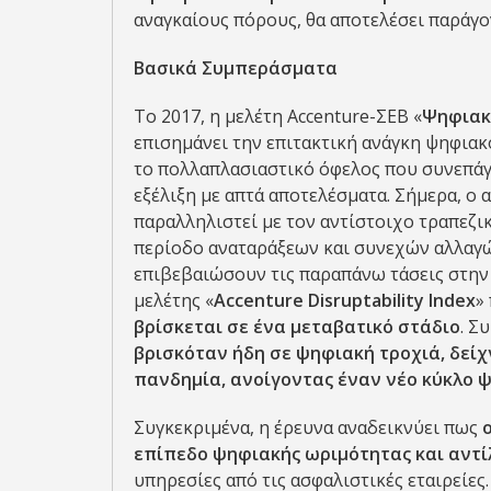
αναγκαίους πόρους, θα αποτελέσει παράγο
Βασικά Συμπεράσματα
Το 2017, η μελέτη Accenture-ΣΕΒ «
Ψηφιακ
επισημάνει την επιτακτική ανάγκη ψηφιακ
το πολλαπλασιαστικό όφελος που συνεπάγε
εξέλιξη με απτά αποτελέσματα. Σήμερα, ο
παραλληλιστεί με τον αντίστοιχο τραπεζικ
περίοδο αναταράξεων και συνεχών αλλαγώ
επιβεβαιώσουν τις παραπάνω τάσεις στην 
μελέτης «
Accenture
Disruptability
Index
»
βρίσκεται σε ένα μεταβατικό στάδιο
. Σ
βρισκόταν ήδη σε ψηφιακή τροχιά, δείχ
πανδημία, ανοίγοντας έναν νέο κύκλο
Συγκεκριμένα, η έρευνα αναδεικνύει πως
επίπεδο ψηφιακής ωριμότητας και αντί
υπηρεσίες από τις ασφαλιστικές εταιρείες