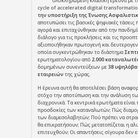
ολοκληρωμένη κλαδική έρευνα με τ
cycle
of
accelerated
digital
transformati
την υποστήριξη της Ένωσης Ασφαλιστικ
αποτυπώσει τις βασικές ψηφιακές τάσεις
αγορά και επιταχύνθηκαν από την πανδημί
διάλογο για τις προκλήσεις και τις προοπ
αξιοποιήθηκαν πρωτογενή και δευτερογενή
οποία συγκεντρώθηκαν το διάστημα
Σεπτέ
ερωτηματολογίου από
2.000 καταναλωτές
δομημένων συνεντεύξεων με
38 υψηλόβα
εταιρειών
της χώρας.
Η έρευνα αυτή θα αποτελέσει βάση αναφο
στόχο την αποτύπωση και την ανάλυση τω
διαχρονικά. Τα κεντρικά ερωτήματα είναι π
προσδοκίες των καταναλωτών; Πώς διαμορ
των διαμεσολαβητών; Πού πρέπει να στραφ
θα επικρατήσουν; Πώς μετατοπίζεται η αλυ
επιτευχθούν; Οι απαντήσεις σίγουρα δεν ε