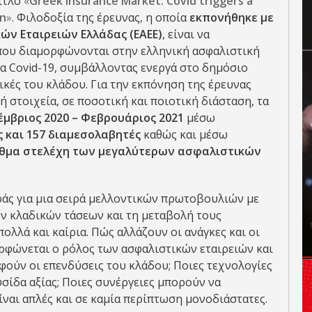
ίτλο
«
Greek
Insurance
Market
:
Covid
triggers
a
on
»
. Φιλοδοξία της έρευνας, η οποία
εκπονήθηκε με
ών Εταιρειών Ελλάδας (ΕΑΕΕ)
, είναι να
 που διαμορφώνονται στην ελληνική ασφαλιστική
α Covid-19, συμβάλλοντας ενεργά στο δημόσιο
τικές του κλάδου. Για την εκπόνηση της έρευνας
 στοιχεία, σε ποσοτική και ποιοτική διάσταση, τα
μβριος 2020 – Φεβρουάριος 2021
μέσω
 και 157 διαμεσολαβητές
καθώς και μέσω
θμα στελέχη των μεγαλύτερων ασφαλιστικών
ράς για μια σειρά μελλοντικών πρωτοβουλιών με
ν κλαδικών τάσεων και τη μεταβολή τους
ολλά και καίρια. Πώς αλλάζουν οι ανάγκες και οι
φώνεται ο ρόλος των ασφαλιστικών εταιρειών και
ούν οι επενδύσεις του κλάδου; Ποιες τεχνολογίες
σίδα αξίας; Ποιες συνέργειες μπορούν να
ίναι απλές και σε καμία περίπτωση μονοδιάστατες.