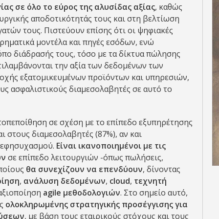
ας σε όλο το εύρος της αλυσίδας αξίας
, καθώς
υργικής αποδοτικότητάς τους και στη βελτίωση
γατών τους. Πιστεύουν επίσης ότι οι ψηφιακές
ρηματικά μοντέλα και πηγές εσόδων, ενώ
όπο διάδρασής τους, τόσο με τα δίκτυα πώλησης
ντιλαμβάνονται την αξία των δεδομένων των
ροχής εξατομικευμένων προϊόντων και υπηρεσιών,
ους ασφαλιστικούς διαμεσολαβητές σε αυτό το
υτοπεποίθηση σε σχέση με το επίπεδο εξυπηρέτησης
ι στους διαμεσολαβητές (87%), αν και
ο εφησυχασμού.
Είναι ικανοποιημένοι με τις
υν
σε επίπεδο λειτουργιών -όπως πωλήσεις,
οποίους
θα συνεχίζουν να επενδύουν
, δίνοντας
οίηση
,
ανάλυση δεδομένων
,
cloud
,
τεχνητή
αξιοποίηση
agile
μεθοδολογιών
. Στο σημείο αυτό,
ας
ολοκληρωμένης στρατηγικής προσέγγισης για
δύσεων
, με βάση τους εταιρικούς στόχους και τους