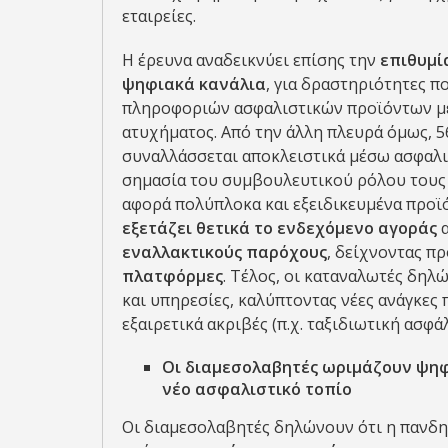
εταιρείες.
Η έρευνα αναδεικνύει επίσης την
επιθυμί
ψηφιακά κανάλια
, για δραστηριότητες π
πληροφοριών ασφαλιστικών προϊόντων μέ
ατυχήματος. Από την άλλη πλευρά όμως, 
συναλλάσσεται αποκλειστικά μέσω ασφαλι
σημασία του συμβουλευτικού ρόλου τους κ
αφορά πολύπλοκα και εξειδικευμένα προϊ
εξετάζει θετικά το ενδεχόμενο αγοράς
εναλλακτικούς παρόχους
, δείχνοντας π
πλατφόρμες
. Τέλος, οι καταναλωτές δηλ
και υπηρεσίες, καλύπτοντας νέες ανάγκες
εξαιρετικά ακριβές (π.χ. ταξιδιωτική ασφάλ
Οι διαμεσολαβητές ωριμάζουν ψηφ
νέο ασφαλιστικό τοπίο
Οι διαμεσολαβητές δηλώνουν ότι η πανδημ