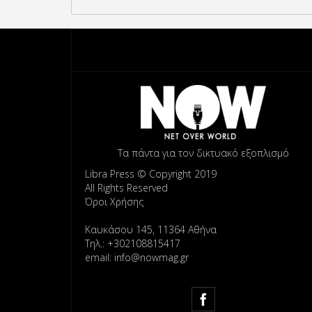
Τα πάντα για τον δικτυακό εξοπλισμό
Libra Press © Copyright 2019
All Rights Reserved
Όροι Χρήσης
Καυκάσου 145, 11364 Αθήνα
Τηλ.: +302108815417
email: info@nowmag.gr