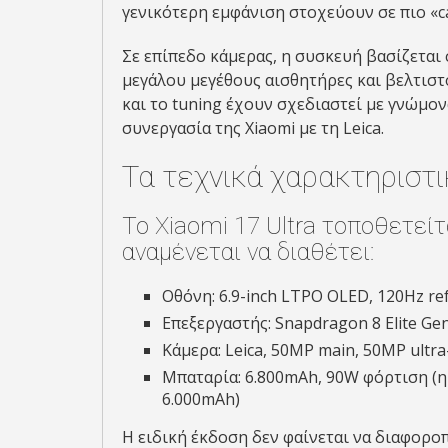
γενικότερη εμφάνιση στοχεύουν σε πιο «c
Σε επίπεδο κάμερας, η συσκευή βασίζεται 
μεγάλου μεγέθους αισθητήρες και βελτισ
και το tuning έχουν σχεδιαστεί με γνώμο
συνεργασία της Xiaomi με τη Leica.
Τα τεχνικά χαρακτηριστικ
Το Xiaomi 17 Ultra τοποθετείτ
αναμένεται να διαθέτει:
Οθόνη: 6.9-inch LTPO OLED, 120Hz ref
Επεξεργαστής: Snapdragon 8 Elite Ge
Κάμερα: Leica, 50MP main, 50MP ultr
Μπαταρία: 6.800mAh, 90W φόρτιση (η
6.000mAh)
Η ειδική έκδοση δεν φαίνεται να διαφοροπ