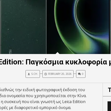
a Edition: Παγκόσμια κυκλοφορία
S.CH.
FEBRUARY 20, 2026
0
 διεθνώς την ειδική φωτογραφική έκδοση του
ίδια ονομασία που χρησιμοποιείται στην Κίνα.
η συσκευή που είναι γνωστή ως Leica Edition
γορές με διαφορετικό εμπορικό όνομα.