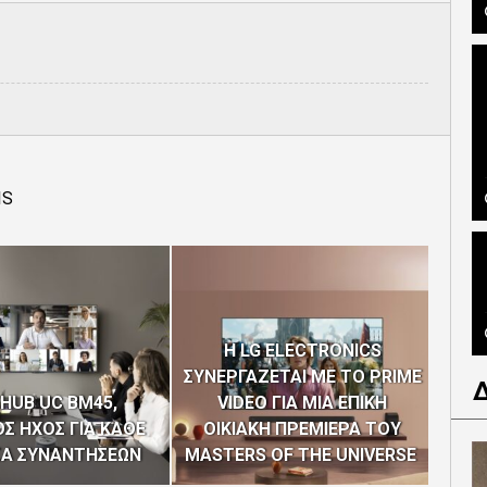
IS
H LG ELECTRONICS
ΣΥΝΕΡΓΑΖΕΤΑΙ ΜΕ ΤΟ PRIME
Η C
HUB UC BM45,
VIDEO ΓΙΑ ΜΙΑ ΕΠΙΚΗ
“EUR
Σ ΗΧΟΣ ΓΙΑ ΚΑΘΕ
ΟΙΚΙΑΚΗ ΠΡΕΜΙΕΡΑ ΤΟΥ
ΤΩΝ
ΣΑ ΣΥΝΑΝΤΗΣΕΩΝ
MASTERS OF THE UNIVERSE
4Η