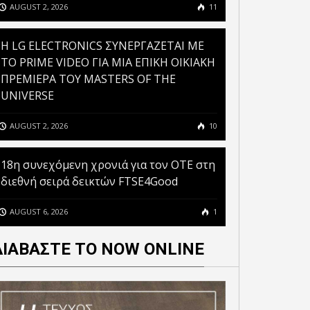
AUGUST 2, 2026
11
H LG ELECTRONICS ΣΥΝΕΡΓΑΖΕΤΑΙ ΜΕ
ΤΟ PRIME VIDEO ΓΙΑ ΜΙΑ ΕΠΙΚΗ ΟΙΚΙΑΚΗ
ΠΡΕΜΙΕΡΑ ΤΟΥ MASTERS OF THE
UNIVERSE
AUGUST 2, 2026
10
18η συνεχόμενη χρονιά για τον ΟΤΕ στη
διεθνή σειρά δεικτών FTSE4Good
ΤΟ GOV.GR ΚΑΙ ΤΟ GOV.GR
MESSENGER ΘΕΤΟΥΝ ΣΕ
AUGUST 6, 2026
1
ΛΕΙΤΟΥΡΓΙΑ ΜΙΑ
OSMOTE TELEKOM ΣΤΟΥΣ
ΠΡΟΣΩΠΟΠΟΙΗΜΕΝΗ ΚΑΙ
ΔΙΑΒΑΣΤΕ ΤΟ NOW ONLINE
OPE’S CLIMATE LEADERS”
ΕΝΙΑΙΑ ΕΜΠΕΙΡΙΑ
 FINANCIAL TIMES ΓΙΑ
ΕΞΥΠΗΡΕΤΗΣΗΣ ΠΟΛΙΤΩΝ
 ΣΥΝΕΧΟΜΕΝΗ ΧΡΟΝΙΑ
ΚΑΙ ΕΠΙΧΕΙΡΗΣΕΩΝ