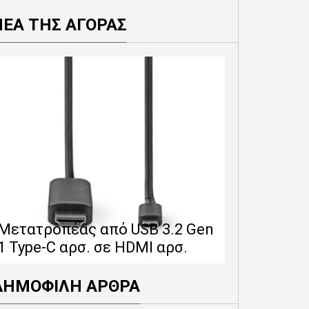
ΝΕΑ ΤΗΣ ΑΓΟΡΑΣ
Επέκταση 
δίνει 12 
Μετατροπέας από USB 3.2 Gen
εγγύησης 
1 Type-C αρσ. σε HDMI αρσ.
προϊόντα
ΔΗΜΟΦΙΛΗ ΑΡΘΡΑ