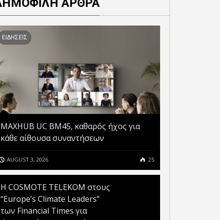
ΔΗΜΟΦΙΛΗ ΑΡΘΡΑ
ΤΟ WHATSAPP ΘΑ
ΤΟ WHATSAPP ΦΕΡΝΕΙ ΤΟ
ΑΤΗΣΕΙ ΝΑ ΛΕΙΤΟΥΡΓΕΙ
COMMUNITIES ΓΙΑ ΝΑ
PHONE ΜΕ IOS 10 ΚΑΙ IOS
ΒΕΛΤΙΩΣΕΙ ΤΙΣ ΟΜΑΔΙΚΕΣ
ΕΙΔΗΣΕΙΣ
11
ΣΥΝΟΜΙΛΙΕΣ
MAXHUB UC BM45, καθαρός ήχος για
κάθε αίθουσα συναντήσεων
AUGUST 3, 2026
25
Η COSMOTE TELEKOM στους
“Europe’s Climate Leaders”
των Financial Times για