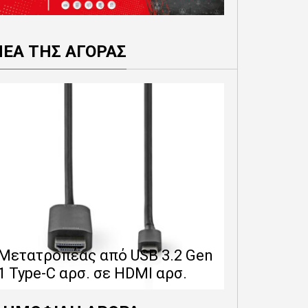
ΝΕΑ ΤΗΣ ΑΓΟΡΑΣ
Επέκταση 
δίνει 12 
Μετατροπέας από USB 3.2 Gen
εγγύησης 
1 Type-C αρσ. σε HDMI αρσ.
προϊόντα