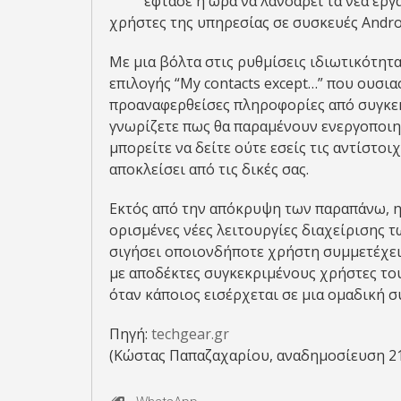
έφτασε η ώρα να λανσάρει τα νέα εργ
χρήστες της υπηρεσίας σε συσκευές Androi
Με μια βόλτα στις ρυθμίσεις ιδιωτικότητ
επιλογής “My contacts except…” που ουσια
προαναφερθείσες πληροφορίες από συγκεκ
γνωρίζετε πως θα παραμένουν ενεργοποιημέ
μπορείτε να δείτε ούτε εσείς τις αντίστ
αποκλείσει από τις δικές σας.
Εκτός από την απόκρυψη των παραπάνω, η
ορισμένες νέες λειτουργίες διαχείρισης 
σιγήσει οποιονδήποτε χρήστη συμμετέχει 
με αποδέκτες συγκεκριμένους χρήστες του
όταν κάποιος εισέρχεται σε μια ομαδική σ
Πηγή:
techgear.gr
(Κώστας Παπαζαχαρίου, αναδημοσίευση 2