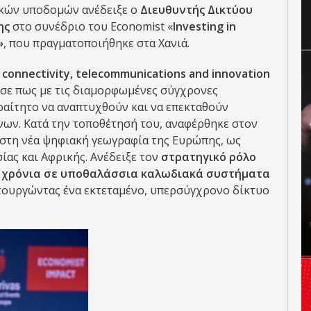
κών υποδομών ανέδειξε ο
Διευθυντής Δικτύου
ης
στο συνέδριο του Economist «
Investing in
»
, που πραγματοποιήθηκε στα Χανιά.
 connectivity, telecommunications and innovation
σε πως με τις διαμορφωμένες σύγχρονες
ραίτητο να αναπτυχθούν και να επεκταθούν
νων. Κατά την τοποθέτησή του, αναφέρθηκε στον
 στη νέα ψηφιακή γεωγραφία της Ευρώπης, ως
ας και Αφρικής. Ανέδειξε τον
στρατηγικό ρόλο
αι χρόνια σε υποθαλάσσια καλωδιακά συστήματα
ειτουργώντας ένα εκτεταμένο, υπερσύγχρονο δίκτυο