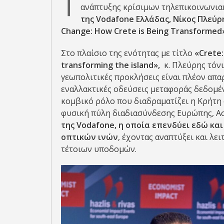
Τ
ανάπτυξης κρίσιμων τηλεπικοινωνια
της
Vodafone
Ελλάδας, Νίκος Πλεύρ
Change: How Crete is Being Transformed
Στο πλαίσιο της ενότητας με τίτλο
«Crete:
transforming the island»,
κ. Πλεύρης τόνι
γεωπολιτικές προκλήσεις είναι πλέον απα
εναλλακτικές οδεύσεις μεταφοράς δεδομέ
κομβικό ρόλο που διαδραματίζει η Κρήτη
φυσική πύλη διαδιασύνδεσης Ευρώπης, Ασί
της Vodafone, η οποία επενδύει εδώ κ
οπτικών ινών
, έχοντας αναπτύξει και λ
τέτοιων υποδομών.