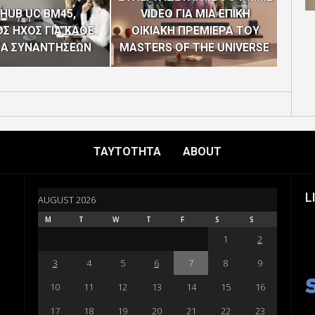
HUB UC BM45,
VIDEO ΓΙΑ ΜΙΑ ΕΠΙΚΗ
“EUR
Σ ΗΧΟΣ ΓΙΑ ΚΑΘΕ
ΟΙΚΙΑΚΗ ΠΡΕΜΙΕΡΑ ΤΟΥ
ΤΩΝ
ΣΑ ΣΥΝΑΝΤΗΣΕΩΝ
MASTERS OF THE UNIVERSE
4Η
ΤΑΥΤΟΤΗΤΑ
ABOUT
L
AUGUST 2026
M
T
W
T
F
S
S
1
2
3
4
5
6
7
8
9
10
11
12
13
14
15
16
17
18
19
20
21
22
23