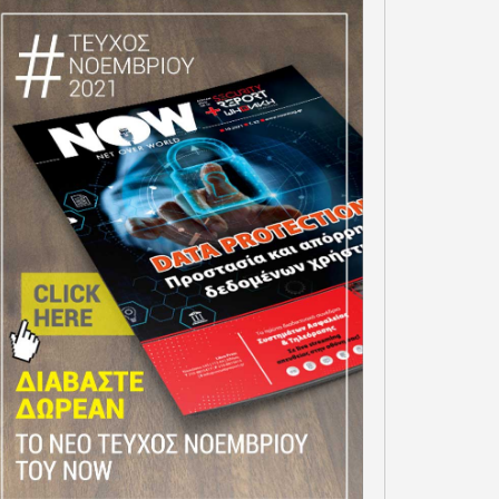
ΤΟ GOV.GR ΚΑΙ ΤΟ GOV.GR
MESSENGER ΘΕΤΟΥΝ ΣΕ
ΛΕΙΤΟΥΡΓΙΑ ΜΙΑ
OSMOTE TELEKOM ΣΤΟΥΣ
ΠΡΟΣΩΠΟΠΟΙΗΜΕΝΗ ΚΑΙ