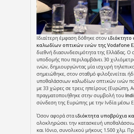
Ιδιαίτερη έμφαση δόθηκε στον
ιδιόκτητο
καλωδίων οπτικών ινών της
Vodafone
Ε
διεθνή διασυνδεσιμότητα της Ελλάδας. Ο 
υποδομής που περιλαμβάνει 30 χιλιόμετρ
ινών, δημιουργώντας μία ισχυρή τηλεπικ
σημειώθηκε, στον σταθμό φιλοξενείται ή
υποθαλάσσιων καλωδίων οπτικών ινών πα
με 33 χώρες σε τρεις ηπείρους (Ευρώπη, 
πραγματοποιήθηκε στην συμβολή του
Ind
σύνδεση της Ευρώπης με την Ινδία μέσω Ε
Όσον αφορά στα
ιδιόκτητα υποβρύχια κ
ολοκληρώσει την κατασκευή υποθαλάσσιω
και Ιόνιο, συνολικού μήκους 1.500 χλμ. Π