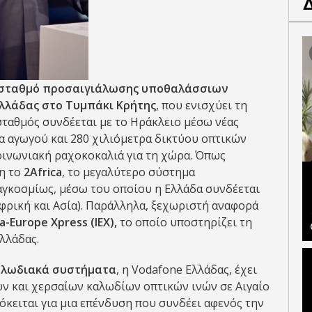
 σταθμό προσαιγιάλωσης υποθαλάσσιων
λλάδας στο Τυμπάκι Κρήτης
, που ενισχύει τη
σταθμός συνδέεται με το Ηράκλειο μέσω νέας
α αγωγού και 280 χιλιόμετρα δικτύου οπτικών
οινωνιακή ραχοκοκαλιά για τη χώρα. Όπως
δη το
2Africa
, το μεγαλύτερο σύστημα
γκοσμίως, μέσω του οποίου η Ελλάδα συνδέεται
Αφρική και Ασία). Παράλληλα, ξεχωριστή αναφορά
ia-Europe Xpress (IEX),
το οποίο υποστηρίζει τη
λλάδας.
αλωδιακά συστήματα
, η Vodafone Ελλάδας, έχει
ν και χερσαίων καλωδίων οπτικών ινών σε Αιγαίο
ρόκειται για μια επένδυση που συνδέει αφενός την