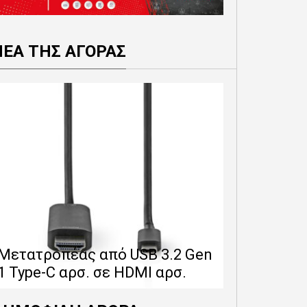
ΝΕΑ ΤΗΣ ΑΓΟΡΑΣ
Επέκταση 
δίνει 12 
Μετατροπέας από USB 3.2 Gen
εγγύησης 
1 Type-C αρσ. σε HDMI αρσ.
προϊόντα