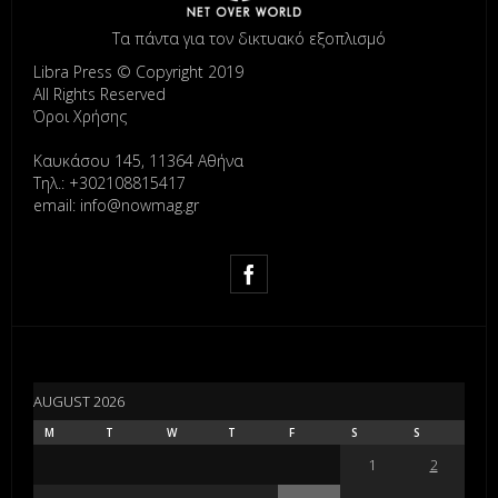
Τα πάντα για τον δικτυακό εξοπλισμό
Libra Press © Copyright 2019
All Rights Reserved
Όροι Χρήσης
Καυκάσου 145, 11364 Αθήνα
Τηλ.: +302108815417
email: info@nowmag.gr
AUGUST 2026
M
T
W
T
F
S
S
1
2