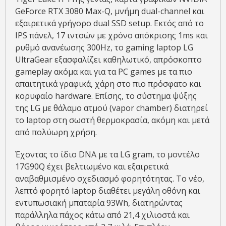
GeForce RTX 3080 Max-Q, μνήμη dual-channel και
εξαιρετικά γρήγορο dual SSD setup. Εκτός από το
IPS πάνελ, 17 ιντσών με χρόνο απόκρισης 1ms και
ρυθμό ανανέωσης 300Hz, το gaming laptop LG
UltraGear εξασφαλίζει καθηλωτικό, απρόσκοπτο
gameplay ακόμα και για τα PC games με τα πιο
απαιτητικά γραφικά, χάρη στο πιο πρόσφατο και
κορυφαίο hardware. Επίσης, το σύστημα ψύξης
της LG με θάλαμο ατμού (vapor chamber) διατηρεί
το laptop στη σωστή θερμοκρασία, ακόμη και μετά
από πολύωρη χρήση.
Έχοντας το ίδιο DNA με τα LG gram, το μοντέλο
17G90Q έχει βελτιωμένο και εξαιρετικά
αναβαθμισμένο σχεδιασμό φορητότητας. To νέο,
λεπτό φορητό laptop διαθέτει μεγάλη οθόνη και
εντυπωσιακή μπαταρία 93Wh, διατηρώντας
παράλληλα πάχος κάτω από 21,4 χιλιοστά και