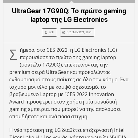
UltraGear 17G90Q: Το πρώτο gaming
laptop της LG Electronics
S.CH.
DECEMBER 21, 2021
Σ
ήμερα, στο CES 2022, η LG Electronics (LG)
παρουσίασε το πρώτο της gaming laptop
(μοντέλο 17G90Q), επεκτείνοντας την
premium σειρά UltraGear και προκαλώντας
ενθουσιασμό στους παίκτες σε όλο τον κόσμο. Ένα
ισχυρό μοντέλο με κομψό σχεδιασμό, το
βραβευμένο Laptop με “CES 2022 Innovation
Award” προσφέρει στον χρήστη μία μοναδική
gaming εμπειρία, που μπορεί να την απολαύσει
οπουδήποτε και ανά πάσα στιγμή.
Η νέα πρόταση της LG διαθέτει επεξεργαστή Intel
Tiger Lake H 11ης γενιάς, κάρτα γραφικών NVIDIA