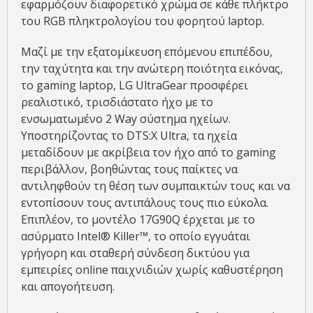
εφαρμόζουν διαφορετικό χρώμα σε κάθε πλήκτρο
του RGB πληκτρολογίου του φορητού laptop.
Μαζί με την εξατομίκευση επόμενου επιπέδου,
την ταχύτητα και την ανώτερη ποιότητα εικόνας,
το gaming laptop, LG UltraGear προσφέρει
ρεαλιστικό, τρισδιάστατο ήχο με το
ενσωματωμένο 2 Way σύστημα ηχείων.
Υποστηρίζοντας το DTS:X Ultra, τα ηχεία
μεταδίδουν με ακρίβεια τον ήχο από το gaming
περιβάλλον, βοηθώντας τους παίκτες να
αντιληφθούν τη θέση των συμπαικτών τους και να
εντοπίσουν τους αντιπάλους τους πιο εύκολα.
Επιπλέον, το μοντέλο 17G90Q έρχεται με το
ασύρματο Intel® Killer™, το οποίο εγγυάται
γρήγορη και σταθερή σύνδεση δικτύου για
εμπειρίες online παιχνιδιών χωρίς καθυστέρηση
και απογοήτευση.