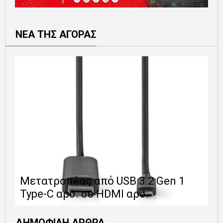
ΝΕΑ ΤΗΣ ΑΓΟΡΑΣ
Ε
Μετατροπέας από USB 3.2 Gen 1
1
Type-C αρσ. σε HDMI αρσ.
ε
ΔΗΜΟΦΙΛΗ ΑΡΘΡΑ