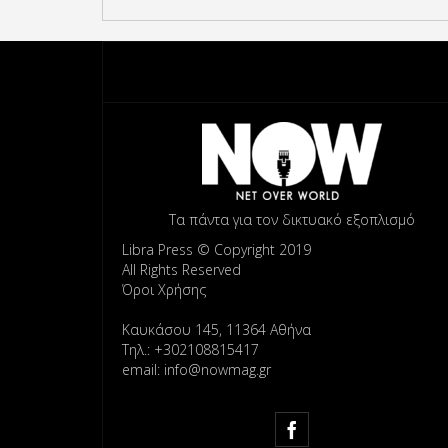
Τα πάντα για τον δικτυακό εξοπλισμό
Libra Press © Copyright 2019
All Rights Reserved
Όροι Χρήσης
Καυκάσου 145, 11364 Αθήνα
Τηλ.: +302108815417
email: info@nowmag.gr