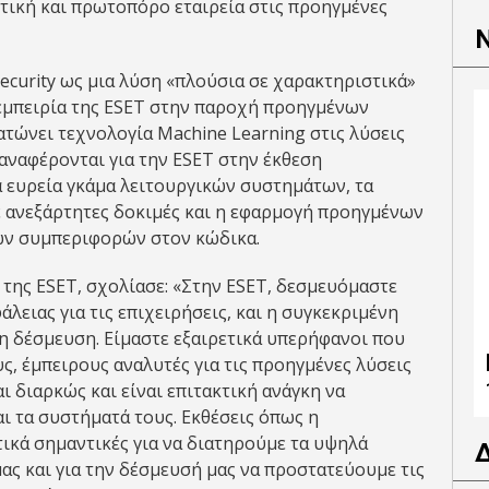
τική και πρωτοπόρο εταιρεία στις προηγμένες
ecurity ως μια λύση «πλούσια σε χαρακτηριστικά»
 εμπειρία της ESET στην παροχή προηγμένων
ατώνει τεχνολογία Machine Learning στις λύσεις
 αναφέρονται για την ESET στην έκθεση
 ευρεία γκάμα λειτουργικών συστημάτων, τα
ε ανεξάρτητες δοκιμές και η εφαρμογή προηγμένων
ων συμπεριφορών στον κώδικα.
r της ESET, σχολίασε: «Στην ESET, δεσμευόμαστε
ιας για τις επιχειρήσεις, και η συγκεκριμένη
η δέσμευση. Είμαστε εξαιρετικά υπερήφανοι που
, έμπειρους αναλυτές για τις προηγμένες λύσεις
ι διαρκώς και είναι επιτακτική ανάγκη να
ι τα συστήματά τους. Εκθέσεις όπως η
ετικά σημαντικές για να διατηρούμε τα υψηλά
μας και για την δέσμευσή μας να προστατεύουμε τις