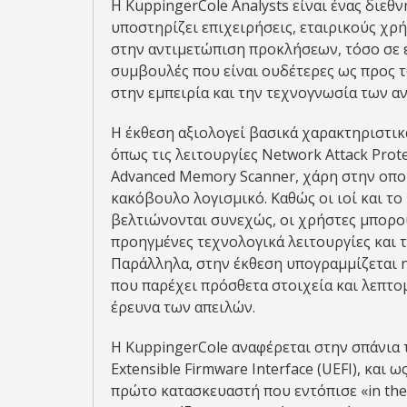
Η KuppingerCole Analysts είναι ένας διε
υποστηρίζει επιχειρήσεις, εταιρικούς χρή
στην αντιμετώπιση προκλήσεων, τόσο σε ε
συμβουλές που είναι ουδέτερες ως προς τ
στην εμπειρία και την τεχνογνωσία των α
Η έκθεση αξιολογεί βασικά χαρακτηριστικά
όπως τις λειτουργίες Network Attack Prote
Advanced Memory Scanner, χάρη στην οποί
κακόβουλο λογισμικό. Καθώς οι ιοί και το
βελτιώνονται συνεχώς, οι χρήστες μπορού
προηγμένες τεχνολογικά λειτουργίες και 
Παράλληλα, στην έκθεση υπογραμμίζεται η 
που παρέχει πρόσθετα στοιχεία και λεπτο
έρευνα των απειλών.
Η KuppingerCole αναφέρεται στην σπάνια τ
Extensible Firmware Interface (UEFI), και 
πρώτο κατασκευαστή που εντόπισε «in the w