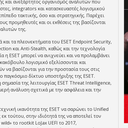
θνής και ανεξάρτητος οργανισμός αναλυτών που
στες, integrators και κατασκευαστές λογισμικού
πίπεδο τακτικής, όσο και στρατηγικής. Παρέχει
ους προμηθευτές και οι εκθέσεις της βασίζονται
ναλυτών της.
 και τα πλεονεκτήματα του ESET Endpoint Security,
ction και Anti-Stealth, καθώς και την τεχνολογία
α η ESET μπορεί να ανιχνεύει και να προλαμβάνει
 κακόβουλο λογισμικό εξελίσσονται και
ν να βασίζονται για την προστασία τους στις
το παγκόσμιο δίκτυο υποστήριξης της ESET.
σημασία της λειτουργίας ESET Threat Intelligence,
μερή ανάλυση σχετικά με την ασφάλεια και την
εχνική ικανότητα της ESET να σαρώνει το Unified
ως εκ τούτου, στην ιδιότητά της να αποτελεί τον
ild» το rootkit LoJax UEFI το 2017,