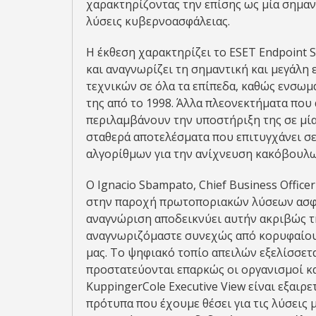
χαρακτηρίζοντας την επίσης ως μία σημαν
λύσεις κυβερνοασφάλειας.
Η έκθεση χαρακτηρίζει το ESET Endpoint S
και αναγνωρίζει τη σημαντική και μεγάλη
τεχνικών σε όλα τα επίπεδα, καθώς ενσωμ
της από το 1998. Άλλα πλεονεκτήματα που
περιλαμβάνουν την υποστήριξη της σε μία
σταθερά αποτελέσματα που επιτυγχάνει σ
αλγορίθμων για την ανίχνευση κακόβουλ
Ο Ignacio Sbampato, Chief Business Office
στην παροχή πρωτοποριακών λύσεων ασφάλε
αναγνώριση αποδεικνύει αυτήν ακριβώς τ
αναγνωριζόμαστε συνεχώς από κορυφαίους
μας. Το ψηφιακό τοπίο απειλών εξελίσσετα
προστατεύονται επαρκώς οι οργανισμοί κα
KuppingerCole Executive View είναι εξαιρ
πρότυπα που έχουμε θέσει για τις λύσεις 