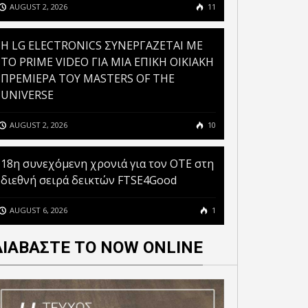
AUGUST 2, 2026
11
ΑΠΑΤΕΣ ΜΕ ΔΟΛΩΜΑ ΤΟ
H LG ELECTRONICS ΣΥΝΕΡΓΑΖΕΤΑΙ ΜΕ
T: ΤΑ EMAILS PHISHING
ΠΑΓΚΟΣΜΙΟ ΚΥΠΕΛΛΟ
ΤΟ PRIME VIDEO ΓΙΑ ΜΙΑ ΕΠΙΚΗ ΟΙΚΙΑΚΗ
ΓΙΑ ΤΟ ΠΑΓΚΟΣΜΙΟ
ΠΟΔΟΣΦΑΙΡΟΥ: ΠΡΟΣΟΧΗ
ΠΡΕΜΙΕΡΑ ΤΟΥ MASTERS OF THE
ΕΛΛΟ ΑΥΞΑΝΟΝΤΑΙ ΣΤΙΣ
ΣΕ ΨΕΥΤΙΚΕΣ ΚΛΗΡΩΣΕΙΣ,
UNIVERSE
ΧΩΡΕΣ ΤΗΣ ΜΕΣΗΣ
ΠΛΑΣΤΑ ΕΙΣΙΤΗΡΙΑ ΚΑΙ ΑΛΛΑ
ΑΝΑΤΟΛΗΣ
ΚΟΛΠΑ
AUGUST 2, 2026
10
18η συνεχόμενη χρονιά για τον ΟΤΕ στη
διεθνή σειρά δεικτών FTSE4Good
AUGUST 6, 2026
1
ΔΙΑΒΑΣΤΕ ΤΟ NOW ONLINE