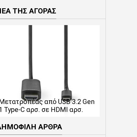
ΝΕΑ ΤΗΣ ΑΓΟΡΑΣ
Επέκταση 
δίνει 12 
Μετατροπέας από USB 3.2 Gen
εγγύησης 
1 Type-C αρσ. σε HDMI αρσ.
προϊόντα
ΔΗΜΟΦΙΛΗ ΑΡΘΡΑ