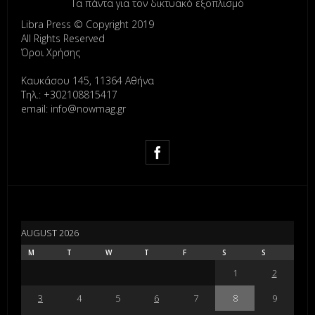
Τα πάντα για τον δικτυακό εξοπλισμό
Libra Press © Copyright 2019
All Rights Reserved
Όροι Χρήσης
Καυκάσου 145, 11364 Αθήνα
Τηλ.: +302108815417
email: info@nowmag.gr
AUGUST 2026
M
T
W
T
F
S
S
1
2
3
4
5
6
7
8
9