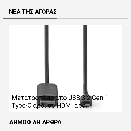
ΝΕΑ ΤΗΣ ΑΓΟΡΑΣ
Ε
Μετατροπέας από USB 3.2 Gen 1
1
Type-C αρσ. σε HDMI αρσ.
ε
ΔΗΜΟΦΙΛΗ ΑΡΘΡΑ