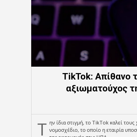
TikTok: Απίθανο
αξιωματούχος τη
Τ
ην ίδια στιγμή, το TikTok καλεί του
νομοσχέδιο, το οποίο η εταιρία υπο