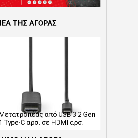
ΝΕΑ ΤΗΣ ΑΓΟΡΑΣ
Επέκταση 
δίνει 12 
Μετατροπέας από USB 3.2 Gen
εγγύησης 
1 Type-C αρσ. σε HDMI αρσ.
προϊόντα