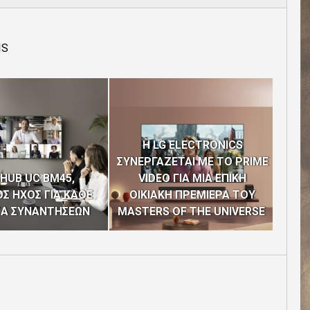
IS
H LG ELECTRONICS
ΣΥΝΕΡΓΑΖΕΤΑΙ ΜΕ ΤΟ PRIME
Η C
HUB UC BM45,
VIDEO ΓΙΑ ΜΙΑ ΕΠΙΚΗ
“EUR
Σ ΗΧΟΣ ΓΙΑ ΚΑΘΕ
ΟΙΚΙΑΚΗ ΠΡΕΜΙΕΡΑ ΤΟΥ
ΤΩΝ
ΣΑ ΣΥΝΑΝΤΗΣΕΩΝ
MASTERS OF THE UNIVERSE
4Η