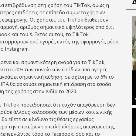
ια επιβράδυνση στη χρήση του TikTok, όμως η
ύτερες επιδόσεις σε επίπεδο συμμετοχής των
 εφαρμογής. Οι χρήστες του TikTok διαθέτουν
φαρμογή, αριθμός σημαντικά υψηλότερος από ό,τι
ook και του Χ. Εκτός αυτού, το TikTok
κατομμυρίων από αγορές εντός της εφαρμογής μέσα
ο Instagram.
οένα και σημαντικότερη αγορά για το TikTok,
ύν στο 20% των συνολικών εσόδων από αγορές
ταγράψει σημαντική αύξηση, σε σχέση με το 6% το
 ΗΠΑ θα ασκούσε σημαντική επίδραση στα έσοδα
η της χρήσης στην Ινδία το 2020.
υ TikTok προειδοποιεί ότι τυχόν απαγόρευση δεν
φελούσε άλλους κολοσσούς των μέσων κοινωνικής
θα έθετε σε κίνδυνο τις θέσεις εργασίας
αρά την επικείμενη απειλή πλήρους απαγόρευσης,
 ξεπερνώντας τόσο το Facebook, όσο και το