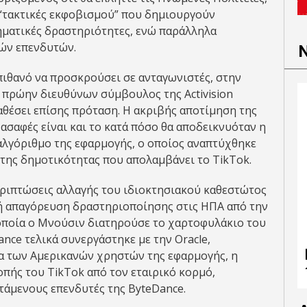
 “τακτικές εκφοβισμού” που δημιουργούν
ηματικές δραστηριότητες, ενώ παράλληλα
ών επενδυτών.
πιθανό να προσκρούσει σε ανταγωνιστές, στην
 πρώην διευθύνων σύμβουλος της Activision
ταθέσει επίσης πρόταση. Η ακριβής αποτίμηση της
ασαφές είναι και το κατά πόσο θα αποδεικνυόταν η
αλγόριθμο της εφαρμογής, ο οποίος αναπτύχθηκε
 της δημοτικότητας που απολαμβάνει το TikTok.
εριπτώσεις αλλαγής του ιδιοκτησιακού καθεστώτος
νή απαγόρευση δραστηριοποίησης στις ΗΠΑ από την
οποία ο Μνούσιν διατηρούσε το χαρτοφυλάκιο του
nce τελικά συνεργάστηκε με την Oracle,
α των Αμερικανών χρηστών της εφαρμογής, η
οπής του TikTok από τον εταιρικό κορμό,
τάμενους επενδυτές της ByteDance.