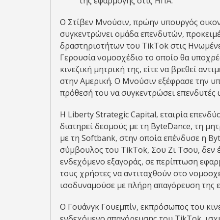
της εφαρμογής στις ΗΠΑ.
Ο Στίβεν Μνούσιν, πρώην υπουργός οικο
συγκεντρώνει ομάδα επενδυτών, προκειμ
δραστηριοτήτων του TikTok στις Ηνωμένες
Γερουσία νομοσχέδιο το οποίο θα υποχρέω
κινεζική μητρική της, είτε να βρεθεί αν
στην Αμερική. Ο Μνούσιν εξέφρασε την υπ
πρόθεσή του να συγκεντρώσει επενδυτές 
Η Liberty Strategic Capital, εταιρία επε
διατηρεί δεσμούς με τη ByteDance, τη μητ
με τη Softbank, στην οποία επένδυσε η By
σύμβουλος του TikTok, Σου Ζι Τσου, δεν έχ
ενδεχόμενο εξαγοράς, σε περίπτωση εφαρμ
τους χρήστες να αντιταχθούν στο νομοσχ
ισοδυναμούσε με πλήρη απαγόρευση της ε
Ο Γουάνγκ Γουεμπίν, εκπρόσωπος του κιν
ενδεχόμενο απαγόρευσης του TikTok, ισχυ