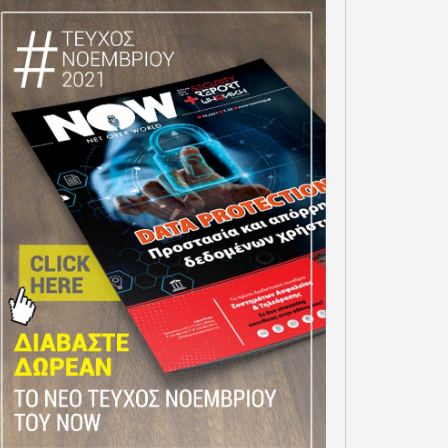
ΤΟ GOV.GR ΚΑΙ ΤΟ GOV.GR
MESSENGER ΘΕΤΟΥΝ ΣΕ
ΛΕΙΤΟΥΡΓΙΑ ΜΙΑ
OSMOTE TELEKOM ΣΤΟΥΣ
ΠΡΟΣΩΠΟΠΟΙΗΜΕΝΗ ΚΑΙ
OPE’S CLIMATE LEADERS”
ΕΝΙΑΙΑ ΕΜΠΕΙΡΙΑ
 FINANCIAL TIMES ΓΙΑ
ΕΞΥΠΗΡΕΤΗΣΗΣ ΠΟΛΙΤΩΝ
 ΣΥΝΕΧΟΜΕΝΗ ΧΡΟΝΙΑ
ΚΑΙ ΕΠΙΧΕΙΡΗΣΕΩΝ