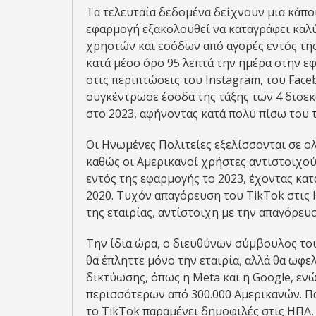
Τα τελευταία δεδομένα δείχνουν μια κάπο
εφαρμογή εξακολουθεί να καταγράφει καλ
χρηστών και εσόδων από αγορές εντός της
κατά μέσο όρο 95 λεπτά την ημέρα στην ε
στις περιπτώσεις του Instagram, του Faceb
συγκέντρωσε έσοδα της τάξης των 4 δισε
στο 2023, αφήνοντας κατά πολύ πίσω του τ
Οι Ηνωμένες Πολιτείες εξελίσσονται σε ολ
καθώς οι Αμερικανοί χρήστες αντιστοιχο
εντός της εφαρμογής το 2023, έχοντας κα
2020. Τυχόν απαγόρευση του TikTok στις
της εταιρίας, αντίστοιχη με την απαγόρευσ
Την ίδια ώρα, ο διευθύνων σύμβουλος το
θα έπληττε μόνο την εταιρία, αλλά θα ω
δικτύωσης, όπως η Meta και η Google, ενώ 
περισσότερων από 300.000 Αμερικανών. Π
το TikTok παραμένει δημοφιλές στις ΗΠΑ,