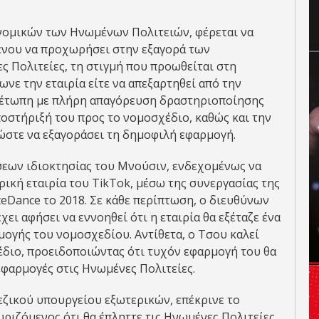
νομικών των Ηνωμένων Πολιτειών, φέρεται να
ένου να προχωρήσει στην εξαγορά των
 Πολιτείες, τη στιγμή που προωθείται στη
νε την εταιρία είτε να απεξαρτηθεί από την
τιμέτωπη με πλήρη απαγόρευση δραστηριοποίησης
οστήριξή του προς το νομοσχέδιο, καθώς και την
ώστε να εξαγοράσει τη δημοφιλή εφαρμογή.
νδύσεων ιδιοκτησίας του Μνούσιν, ενδεχομένως να
ρική εταιρία του TikTok, μέσω της συνεργασίας της
teDance το 2018. Σε κάθε περίπτωση, ο διευθύνων
ει αφήσει να εννοηθεί ότι η εταιρία θα εξέταζε ένα
ογής του νομοσχεδίου. Αντίθετα, ο Τσου καλεί
έδιο, προειδοποιώντας ότι τυχόν εφαρμογή του θα
φαρμογές στις Ηνωμένες Πολιτείες.
εζικού υπουργείου εξωτερικών, επέκρινε το
ριζόμενος ότι θα έπληττε τις Ηνωμένες Πολιτείες,