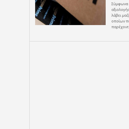
Σύμφωνα 
αξιολογή
λάβει μαζ
οποίων πω
παρέχοντα