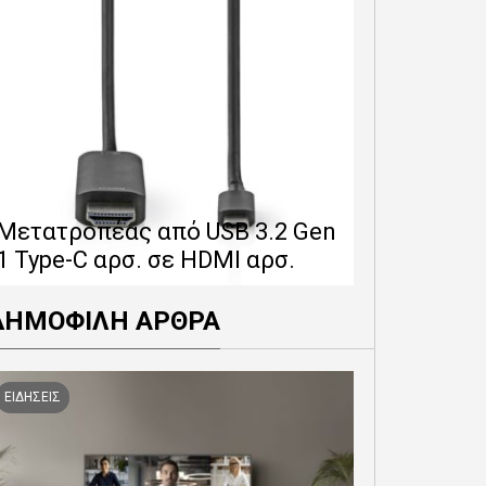
Επέκταση 
δίνει 12 
Μετατροπέας από USB 3.2 Gen
εγγύησης 
1 Type-C αρσ. σε HDMI αρσ.
προϊόντα
ΔΗΜΟΦΙΛΗ ΑΡΘΡΑ
ΕΙΔΗΣΕΙΣ