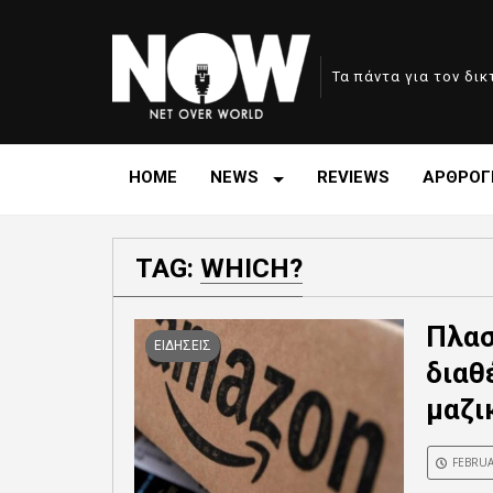
Τα πάντα για τον δι
HOME
NEWS
REVIEWS
ΑΡΘΡΟΓ
TAG:
WHICH?
Πλασ
ΕΙΔΗΣΕΙΣ
διαθ
μαζι
FEBRUA