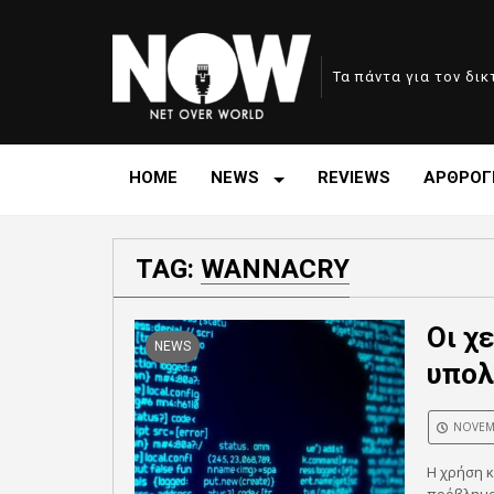
Τα πάντα για τον δι
HOME
NEWS
REVIEWS
ΑΡΘΡΟΓ
TAG:
WANNACRY
Οι χ
NEWS
υπολ
NOVEMB
Η χρήση 