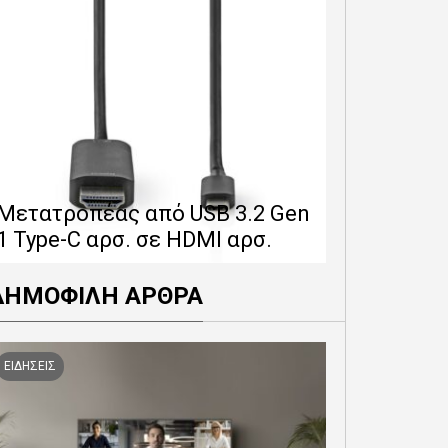
Επέκταση 
δίνει 12 
Μετατροπέας από USB 3.2 Gen
εγγύησης 
1 Type-C αρσ. σε HDMI αρσ.
προϊόντα
ΔΗΜΟΦΙΛΗ ΑΡΘΡΑ
ΕΙΔΗΣΕΙΣ