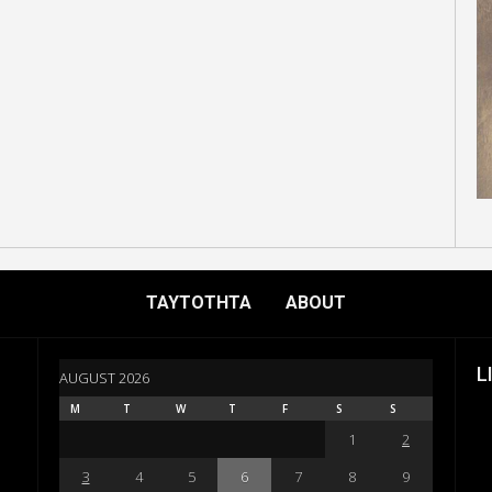
ΤΑΥΤΟΤΗΤΑ
ABOUT
L
AUGUST 2026
M
T
W
T
F
S
S
1
2
3
4
5
6
7
8
9