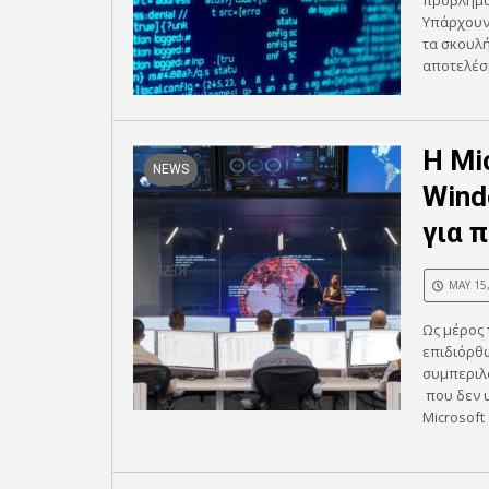
πρόβλημα
Υπάρχουν 
τα σκουλή
αποτελέσμ
Η Mi
NEWS
Wind
για 
MAY 15
Ως μέρος 
επιδιόρθω
συμπεριλ
που δεν υ
Microsoft