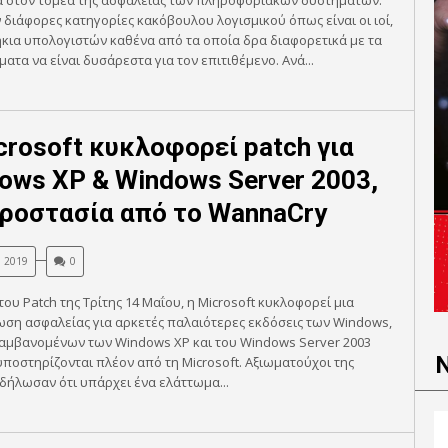
 στον τομέα της ασφάλειας των πληροφοριακών συστημάτων.
διάφορες κατηγορίες κακόβουλου λογισμικού όπως είναι οι ιοί,
κια υπολογιστών καθένα από τα οποία δρα διαφορετικά με τα
ατα να είναι δυσάρεστα για τον επιτιθέμενο. Ανά...
crosoft κυκλοφορεί patch για
ows XP & Windows Server 2003,
προστασία από το WannaCry
, 2019
0
του Patch της Τρίτης 14 Μαΐου, η Microsoft κυκλοφορεί μια
ση ασφαλείας για αρκετές παλαιότερες εκδόσεις των Windows,
αμβανομένων των Windows XP και του Windows Server 2003
ποστηρίζονται πλέον από τη Microsoft. Αξιωματούχοι της
 δήλωσαν ότι υπάρχει ένα ελάττωμα...