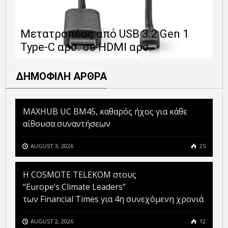
Ε
Μετατροπέας από USB 3.2 Gen 1
1
Type-C αρσ. σε HDMI αρσ.
ε
ΔΗΜΟΦΙΛΗ ΑΡΘΡΑ
MAXHUB UC BM45, καθαρός ήχος για κάθε
αίθουσα συναντήσεων
AUGUST 3, 2026
25
Η COSMOTE TELEKOM στους
“Europe’s Climate Leaders”
των Financial Times για 4η συνεχόμενη χρονιά
AUGUST 2, 2026
12