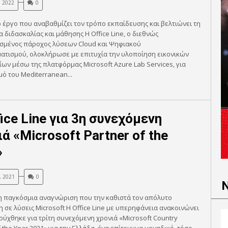
, 2022
0
 έργο που αναβαθμίζει τον τρόπο εκπαίδευσης και βελτιώνει τη
α διδασκαλίας και μάθησης Η Office Line, ο διεθνώς
σμένος πάροχος λύσεων Cloud και Ψηφιακού
ατισμού, ολοκλήρωσε με επιτυχία την υλοποίηση εικονικών
ων μέσω της πλατφόρμας Microsoft Azure Lab Services, για
ό του Mediterranean...
ice Line για 3η συνεχόμενη
ά «Microsoft Partner of the
»
, 2021
0
η παγκόσμια αναγνώριση που την καθιστά τον απόλυτο
 σε λύσεις Microsoft Η Office Line με υπερηφάνεια ανακοινώνει
ρύχθηκε για τρίτη συνεχόμενη χρονιά «Microsoft Country