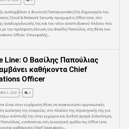
BER 10, 2020
0
ής αναλαμβάνει η Φωτεινή Παπαγιαννάκη Στη δημιουργία του
ατος Cloud & Network Security προχωρά η Office Line, στο
ης αναδιοργάνωσής της και του νέου αναπτυξιακού πλάνου που
 με την πρόσφατη έλευση του Βασίλη Παπούλια, στη θέση του
ations Officer. Επικεφαλής...
ce Line: Ο Βασίλης Παπούλιας
αμβάνει καθήκοντα Chief
tions Officer
BER 2, 2020
0
Line είναι στην ευχάριστη θέση να ανακοινώσει οργανωτικές
τη Διοίκηση της εταιρείας, στο πλαίσιο της στρατηγικής της για
τέρω ανάπτυξή της στην εγχώρια και διεθνή αγορά. Ειδικότερα,
 Παπούλιας, εντάσσεται στη Διοικητική ομάδα της Office Line,
οντας καθήκοντα Chief Operations...