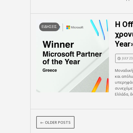
H Off
ΕΙΔΗΣΕΙΣ
χρονι
Year
JULY 23
Μοναδική 
και απόλυ
υπερηφάν
συνεχόμεν
Ελλάδα, δ
← OLDER POSTS