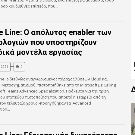
f the Year 2021» για την Ελλάδα, ένα επίτευγμα μοναδικό, τόσο
 όσο και διεθνές επίπεδο, που...
ce Line: Ο απόλυτος enabler των
ολογιών που υποστηρίζουν
δικά μοντέλα εργασίας
, 2021
0
Line, ο διεθνώς αναγνωρισμένος πάροχος λύσεων Cloud και
Μετασχηματισμού, πιστοποιήθηκε από τη Microsoft με Calling
soft Teams Advanced Specialization. Πρόκειται για την τρίτη
ου επιπέδου πιστοποίηση που αποκτά η εταιρεία από τη
 τον τελευταίο χρόνο -προηγήθηκαν τα Advanced
ion...