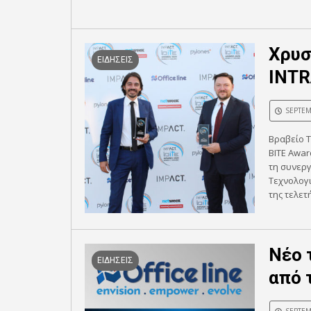
Χρυσ
ΕΙΔΗΣΕΙΣ
INTR
SEPTEM
Βραβείο Τ
BITE Awar
τη συνεργ
Tεχνολογι
της τελετ
Νέο 
ΕΙΔΗΣΕΙΣ
από τ