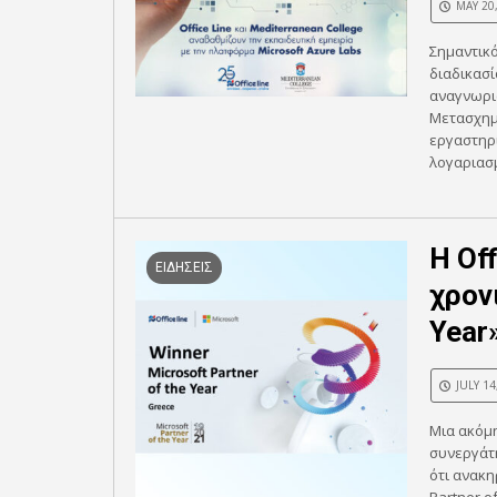
MAY 20
Σημαντικό
διαδικασί
αναγνωρι
Μετασχημ
εργαστηρί
λογαριασμ
H Off
ΕΙΔΗΣΕΙΣ
χρονι
Year
JULY 14
Μια ακόμ
συνεργάτη
ότι ανακη