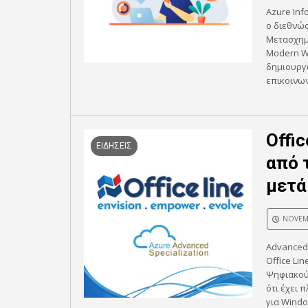
Azure Inf
ο διεθνώ
Μετασχημα
Modern Wo
δημιουργώ
επικοινων
Offi
ΕΙΔΗΣΕΙΣ
από 
μετά
NOVEMB
Advanced 
Office Li
Ψηφιακού 
ότι έχει 
για Windo