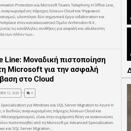
ormation Protection και Microsoft Teams Telephony Η Office Line,
ς αναγνωρισμένος πάροχος λύσεων Cloud και Ψηφιακού
τισμού, υλοποίησε δύο σημαντικά έργα collaboration και
rkplace στον κατασκευαστικό Όμιλο Archirodon N.V.,
ντας τις κατάλληλες συνθήκες για ασφαλή και αδιάλειπτη
ία των πλέον των...
ce Line: Μοναδική πιστοποίηση
τη Microsoft για την ασφαλή
βαση στο Cloud
ER 12, 2020
0
Specialization για Windows και SQL Server Migration to Azure Η
ne, ο διεθνώς αναγνωρισμένος πάροχος λύσεων Cloud και
Μετασχηματισμού, είναι στην ευχάριστη θέση να ανακοινώσει
πλέον πιστοποιηθεί από τη Microsoft με Advanced Specialization
ws και SQL Server Migration...