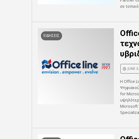
Partner o
σε τοπικό
Offi
ΕΙΔΗΣΕΙΣ
τεχν
υβρι
JUNE 3
Η Office 
Ψηφιακού 
for Micro
υψηλότερ
Microsoft
Specializat