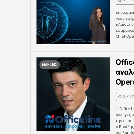
SEPTEM
Επικεφαλ
νέου τμήμ
πλαίσιο τ
εφαρμόζει
Chief Oper
Offi
ΕΙΔΗΣΕΙΣ
αναλ
Opera
SEPTEM
Η Office 
αλλαγές σ
την περαι
ο Βασίλης
αναλαμβάν