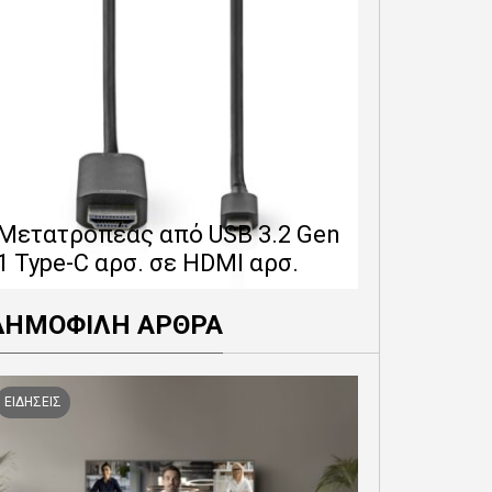
Επέκταση 
δίνει 12 
Μετατροπέας από USB 3.2 Gen
εγγύησης 
1 Type-C αρσ. σε HDMI αρσ.
προϊόντα
ΔΗΜΟΦΙΛΗ ΑΡΘΡΑ
ΕΙΔΗΣΕΙΣ