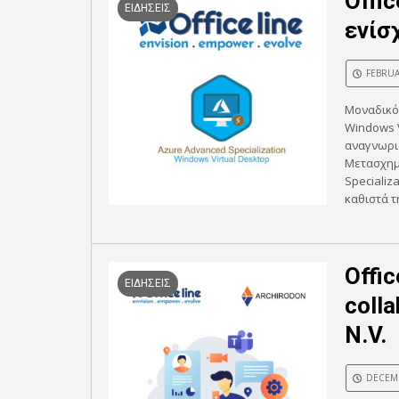
Offi
ΕΙΔΗΣΕΙΣ
ενίσ
FEBRUA
Μοναδικός
Windows V
αναγνωρι
Μετασχημα
Specializ
καθιστά τη
Offic
ΕΙΔΗΣΕΙΣ
coll
N.V.
DECEMB