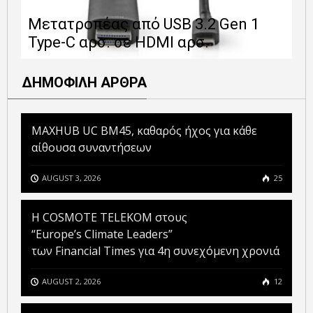
Ε
Μετατροπέας από USB 3.2 Gen 1
1
Type-C αρσ. σε HDMI αρσ.
ε
ΔΗΜΟΦΙΛΗ ΑΡΘΡΑ
MAXHUB UC BM45, καθαρός ήχος για κάθε
αίθουσα συναντήσεων
AUGUST 3, 2026
25
Η COSMOTE TELEKOM στους
“Europe’s Climate Leaders”
των Financial Times για 4η συνεχόμενη χρονιά
AUGUST 2, 2026
12