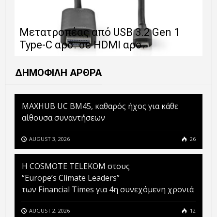
Ε
Μετατροπέας από USB 3.2 Gen 1
1
Type-C αρσ. σε HDMI αρσ.
ε
ΔΗΜΟΦΙΛΗ ΑΡΘΡΑ
MAXHUB UC BM45, καθαρός ήχος για κάθε
αίθουσα συναντήσεων
AUGUST 3, 2026
26
Η COSMOTE TELEKOM στους
“Europe’s Climate Leaders”
των Financial Times για 4η συνεχόμενη χρονιά
AUGUST 2, 2026
12