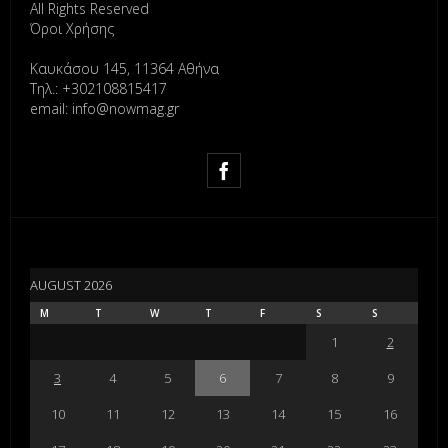
All Rights Reserved
Όροι Χρήσης
Καυκάσου 145, 11364 Αθήνα
Τηλ.: +302108815417
email: info@nowmag.gr
AUGUST 2026
M
T
W
T
F
S
S
1
2
3
4
5
6
7
8
9
10
11
12
13
14
15
16