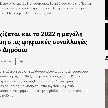
Μετρό, Ηλεκτρικός Σιδηρόδρομος, Τραμ) έχουν από την Πέμπτη
ες. Σύμφωνα με την Κοινή Υπουργική Απόφαση των Υπουργών
 και Μεταφορών Κώστα Καραμανλή...
χίζεται και το 2022 η μεγάλη
ση στις ψηφιακές συναλλαγές
ο Δημόσιο
R 18, 2022
0
αι η αύξηση των ψηφιακών συναλλαγών με το Δημόσιο τους
ννέα μήνες του 2022, σύμφωνα με στοιχεία του Κέντρου
ργικότητας της Γενικής Γραμματείας Πληροφοριακών
ων Δημόσιας Διοίκησης του Υπουργείου Ψηφιακής
ησης. Συγκεκριμένα, κατά την περίοδο από την 1η Ιανουαρίου
την 30η...