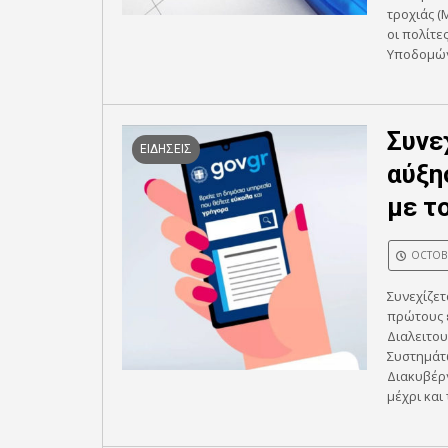
τροχιάς (
οι πολίτ
Υποδομών
Συνε
ΕΙΔΗΣΕΙΣ
αύξη
με τ
OCTOBE
Συνεχίζετ
πρώτους ε
Διαλειτου
Συστημάτ
Διακυβέρν
μέχρι και 