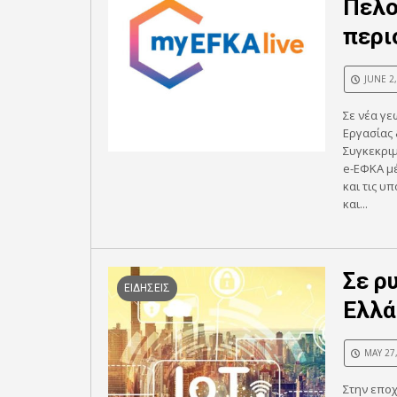
Πελο
περι
JUNE 2
Σε νέα γ
Εργασίας
Συγκεκριμ
e-ΕΦΚΑ μέ
και τις υ
και...
Σε ρυ
ΕΙΔΗΣΕΙΣ
Ελλά
MAY 27
Στην εποχ