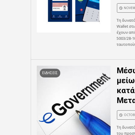
NOVEMB
Τη δυνατό
Wallet στ
έχουν από
5003/28-1
ταυτοποίη
Μέσω
ΕΙΔΗΣΕΙΣ
μείω
κατά
Μετ
OCTOBE
Τη δυνατ
του προσ