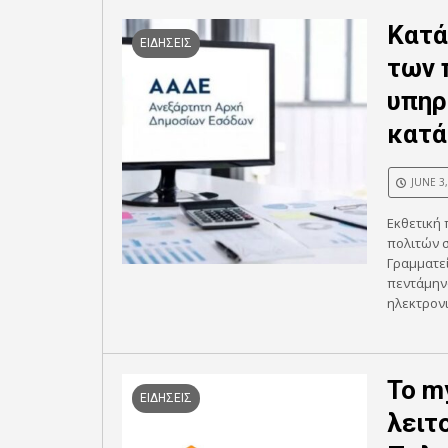
Κατά
ΕΙΔΗΣΕΙΣ
των 
υπηρ
κατά
JUNE 3
Εκθετική 
πολιτών σ
Γραμματε
πεντάμην
ηλεκτρονι
Το m
ΕΙΔΗΣΕΙΣ
λειτ