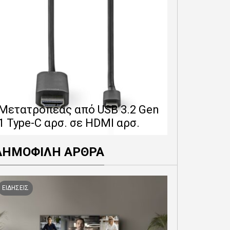
Επέκταση 
δίνει 12 
Μετατροπέας από USB 3.2 Gen
εγγύησης 
1 Type-C αρσ. σε HDMI αρσ.
προϊόντα
ΔΗΜΟΦΙΛΗ ΑΡΘΡΑ
ΕΙΔΗΣΕΙΣ