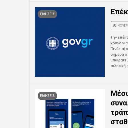
Επέκ
ΕΙΔΗΣΕΙΣ
NOVEMB
Την επέκ
χρόνο για
Πινάκια) 
σήμερα ο 
Επικρατεί
πιλοτική 
Μέσω
ΕΙΔΗΣΕΙΣ
συνα
τράπ
σταθ