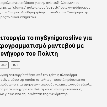
 προλειαίνει το έδαφος για την ανάπτυξη λύσεων που
αι με τις “έξυπνες” πόλεις, τους “ευφυείς” αυτοκινητόδρομους
“έξυπνη” παρακολούθηση κρίσιμων υποδομών. Τον δρόμο της
ρος το οικοσύστημα του...
ειτουργία το mySynigoroslive για
προγραμματισμό ραντεβού με
Συνήγορο του Πολίτη
, 2022
0
γική λειτουργία τέθηκε από την Τρίτη η πλατφόρμα
oslive, μέσω της οποίας οι πολίτες – φυσικά πρόσωπα και
εκπρόσωποι επιχειρήσεων – μπορούν να επικοινωνούν εύκολα
ρα με το Συνήγορο του Πολίτη και να εξυπηρετούνται εξ
ς για θέματα αρμοδιότητας της Ανεξάρτητης...