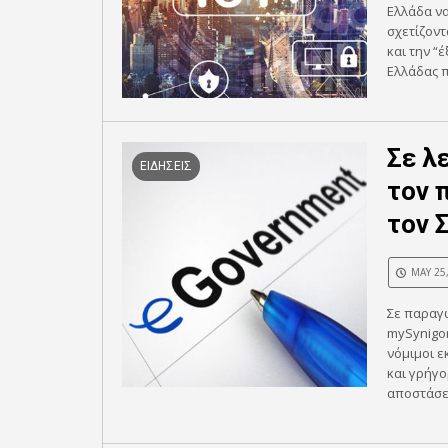
Ελλάδα να
σχετίζοντ
και την 
Ελλάδας π
Σε λ
ΕΙΔΗΣΕΙΣ
τον 
τον 
MAY 25
Σε παραγω
mySynigor
νόμιμοι 
και γρήγο
αποστάσεω