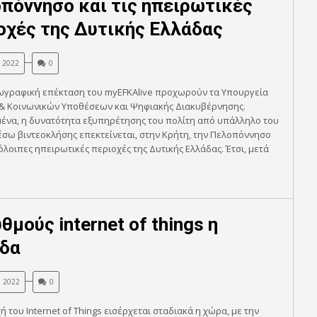
πόννησο και τις ηπειρωτικές
οχές της Δυτικής Ελλάδας
, 2022
0
εωγραφική επέκταση του myEFKAlive προχωρούν τα Υπουργεία
 & Κοινωνικών Υποθέσεων και Ψηφιακής Διακυβέρνησης.
ένα, η δυνατότητα εξυπηρέτησης του πολίτη από υπάλληλο του
σω βιντεοκλήσης επεκτείνεται, στην Κρήτη, την Πελοπόννησο
πόλοιπες ηπειρωτικές περιοχές της Δυτικής Ελλάδας. Έτσι, μετά
θμούς internet of things η
δα
, 2022
0
ή του Internet of Things εισέρχεται σταδιακά η χώρα, με την