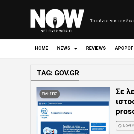
Τα πάντα για τον δι
HOME
NEWS
REVIEWS
ΑΡΘΡΟΓ
TAG:
GOV.GR
Σε λ
ΕΙΔΗΣΕΙΣ
ιστο
pros
NOVEMB