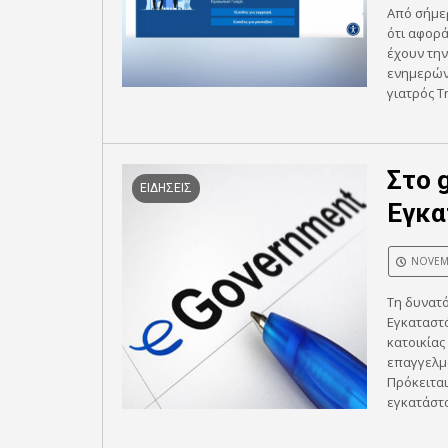
Από σήμερ
ότι αφορά
έχουν την
ενημερών
γιατρός Τη
Στο 
ΕΙΔΗΣΕΙΣ
Εγκα
NOVEMB
Τη δυνατ
Εγκαταστά
κατοικίας
επαγγελμα
Πρόκειται
εγκατάστα