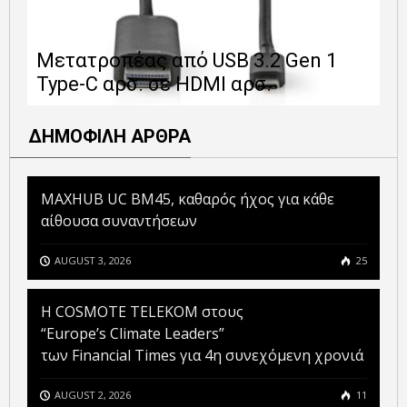
Ε
Μετατροπέας από USB 3.2 Gen 1
1
Type-C αρσ. σε HDMI αρσ.
ε
ΔΗΜΟΦΙΛΗ ΑΡΘΡΑ
MAXHUB UC BM45, καθαρός ήχος για κάθε
αίθουσα συναντήσεων
AUGUST 3, 2026
25
Η COSMOTE TELEKOM στους
“Europe’s Climate Leaders”
των Financial Times για 4η συνεχόμενη χρονιά
AUGUST 2, 2026
11