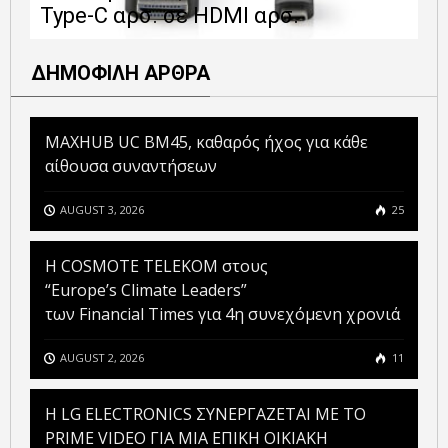
Type-C αρσ. σε HDMI αρσ.
ε
ΔΗΜΟΦΙΛΗ ΑΡΘΡΑ
MAXHUB UC BM45, καθαρός ήχος για κάθε
αίθουσα συναντήσεων
AUGUST 3, 2026
25
Η COSMOTE TELEKOM στους
“Europe’s Climate Leaders”
των Financial Times για 4η συνεχόμενη χρονιά
AUGUST 2, 2026
11
H LG ELECTRONICS ΣΥΝΕΡΓΑΖΕΤΑΙ ΜΕ ΤΟ
PRIME VIDEO ΓΙΑ ΜΙΑ ΕΠΙΚΗ ΟΙΚΙΑΚΗ