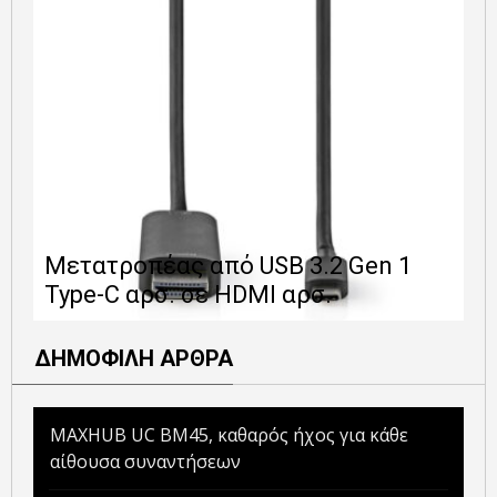
Ε
Μετατροπέας από USB 3.2 Gen 1
1
Type-C αρσ. σε HDMI αρσ.
ε
ΔΗΜΟΦΙΛΗ ΑΡΘΡΑ
MAXHUB UC BM45, καθαρός ήχος για κάθε
αίθουσα συναντήσεων