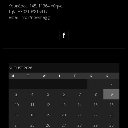
Καυκάσου 145, 11364 Αθήνα
Τηλ.: +302108815417
email: info@nowmag.gr
AUGUST 2026
M
T
W
T
F
S
S
1
2
3
4
5
6
7
8
9
10
11
12
13
14
15
16
17
18
19
20
21
22
23
24
25
26
27
28
29
30