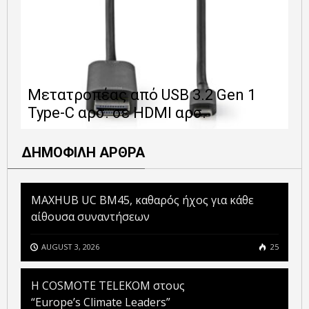
Ε
Μετατροπέας από USB 3.2 Gen 1
1
Type-C αρσ. σε HDMI αρσ.
ε
ΔΗΜΟΦΙΛΗ ΑΡΘΡΑ
MAXHUB UC BM45, καθαρός ήχος για κάθε
αίθουσα συναντήσεων
AUGUST 3, 2026
25
Η COSMOTE TELEKOM στους
“Europe’s Climate Leaders”