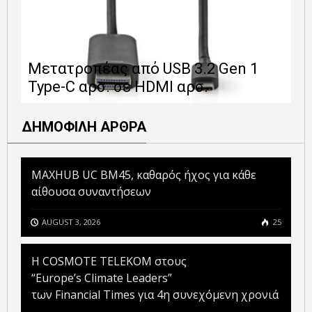
Ε
Μετατροπέας από USB 3.2 Gen 1
1
Type-C αρσ. σε HDMI αρσ.
ε
ΔΗΜΟΦΙΛΗ ΑΡΘΡΑ
MAXHUB UC BM45, καθαρός ήχος για κάθε
αίθουσα συναντήσεων
AUGUST 3, 2026
25
Η COSMOTE TELEKOM στους
“Europe’s Climate Leaders”
των Financial Times για 4η συνεχόμενη χρονιά