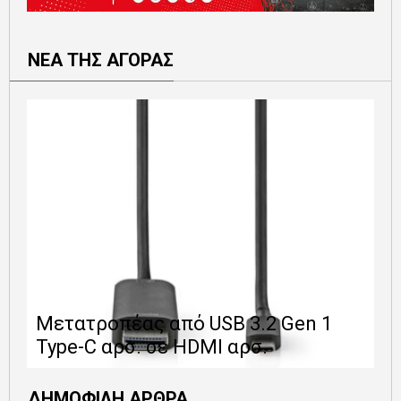
ΝΕΑ ΤΗΣ ΑΓΟΡΑΣ
Ε
Μετατροπέας από USB 3.2 Gen 1
1
Type-C αρσ. σε HDMI αρσ.
ε
ΔΗΜΟΦΙΛΗ ΑΡΘΡΑ