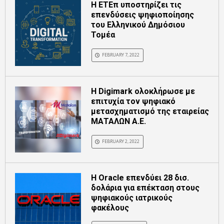
Η ΕΤΕπ υποστηρίζει τις
επενδύσεις ψηφιοποίησης
του Ελληνικού Δημόσιου
Τομέα
FEBRUARY 7, 2022
Η Digimark ολοκλήρωσε με
επιτυχία τον ψηφιακό
μετασχηματισμό της εταιρείας
ΜΑΤΑΛΩΝ Α.Ε.
FEBRUARY 2, 2022
Η Oracle επενδύει 28 δισ.
δολάρια για επέκταση στους
ψηφιακούς ιατρικούς
φακέλους