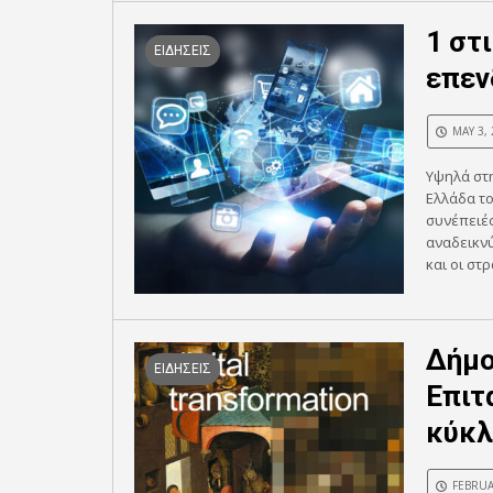
1 στ
ΕΙΔΗΣΕΙΣ
επεν
MAY 3,
Υψηλά στη
Ελλάδα το
συνέπειές
αναδεικνύ
και οι στρ
Δήμο
ΕΙΔΗΣΕΙΣ
Επιτ
κύκλ
FEBRUA