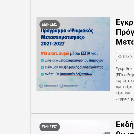
Εγκρ
ΕΙΔΗΣΕΙΣ
Πρόγ
Μετα
JULY 5,
Εγκρίθηκ
(ΕΠ) «Ψη
ευρώ, το 
«μια εξυ
έξυπνου ο
ψηφιακής 
Εκδή
ΕΙΔΗΣΕΙΣ