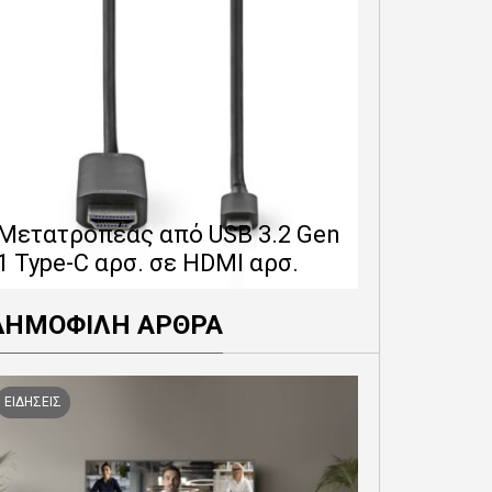
Επέκταση 
δίνει 12 
Μετατροπέας από USB 3.2 Gen
εγγύησης 
1 Type-C αρσ. σε HDMI αρσ.
προϊόντα
ΔΗΜΟΦΙΛΗ ΑΡΘΡΑ
ΕΙΔΗΣΕΙΣ