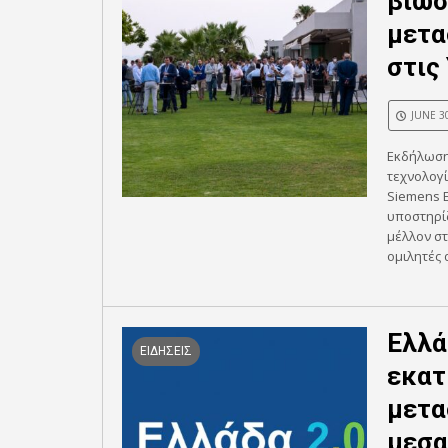
βιωσ
μετα
στις
JUNE 3
Εκδήλωση 
τεχνολογ
Siemens Ε
υποστηρί
μέλλον στ
ομιλητές α
Ελλά
ΕΙΔΗΣΕΙΣ
εκατ
μετα
μεσα