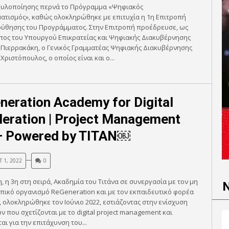
ο υλοποίησης περνά το Πρόγραμμα «Ψηφιακός
ατισμός», καθώς ολοκληρώθηκε με επιτυχία η 1η Επιτροπή
ύθησης του Προγράμματος. Στην Επιτροπή προέδρευσε, ως
ος του Υπουργού Επικρατείας και Ψηφιακής Διακυβέρνησης
 Πιερρακάκη, ο Γενικός Γραμματέας Ψηφιακής Διακυβέρνησης
Χριστόπουλος, ο οποίος είναι και ο...
neration Academy for Digital
leration | Project Management
– Powered by TITAN￼
 1, 2022
0
, η 3η στη σειρά, Ακαδημία του Τιτάνα σε συνεργασία με τον μη
ικό οργανισμό ReGeneration και με τον εκπαιδευτικό φορέα
 ολοκληρώθηκε τον Ιούνιο 2022, εστιάζοντας στην ενίσχυση
ν που σχετίζονται με το digital project management και
αι για την επιτάχυνση του...