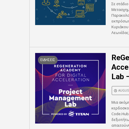
Σε στάδι
Μετασχημ
Παρακολο
εκπρόσωπ
Κυριάκου
Λεωνίδας 
ReGe
ΕΙΔΗΣΕΙΣ
Acce
Lab 
AUGUST
Μια ακόμη
κερδοσκοπ
Code.Hub,
δεξιοτήτω
απαιτούντ