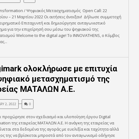
ransformation / Ψηφιακός Μετασχηματισμός Open Call: 22
ου – 21 Μαρτίου 2022 Οι αιτήσεις άνοιξαν! Δήλωσε συμμετοχή
ειρηματικό Επιταχυντή και δημιούργησε ανταγωνιστικό
μα για την επιχείρησή σου μέσω του ψηφιακού της
τισμού Welcome to the digital age! Το INNOVATHENS, ο Κόμβος
ς...
gimark ολοκλήρωσε με επιτυχία
ψηφιακό μετασχηματισμό της
ρείας ΜΑΤΑΛΩΝ Α.Ε.
RY 2, 2022
0
k προχώρησε στον σχεδιασμό και υλοποίηση έργου Digital
ation της εταιρείας ΜΑΤΑΛΩΝ Α.Ε. Η ανάγκη της εταιρείας να
νεται στα δεδομένα της αγοράς με ευελιξία και ταχύτητα αλλά
χος της να βρίσκεται μπροστά από τον ανταγωνισμό οδήγησε