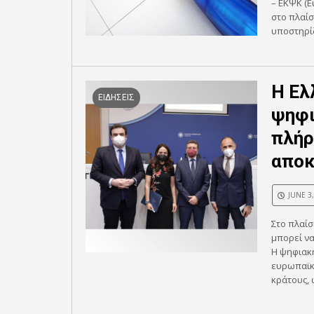
– ΕΚΨΚ (E
στο πλαί
υποστηρίζ
Η Ελ
ΕΙΔΗΣΕΙΣ
ψηφι
πλήρ
αποκ
JUNE 3
Στο πλαίσ
μπορεί να
Η ψηφιακή
ευρωπαϊκό
κράτους, 