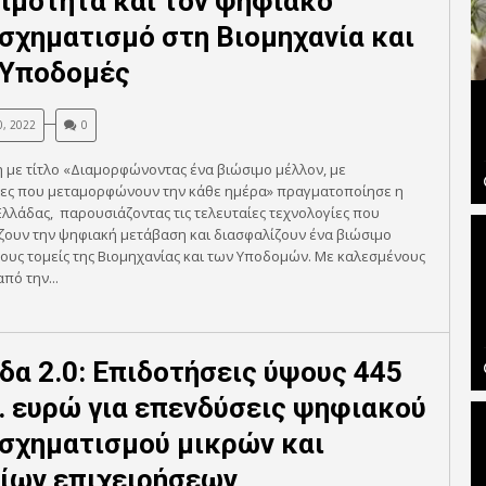
ιμότητα και τον ψηφιακό
σχηματισμό στη Βιομηχανία και
 Υποδομές
0, 2022
0
με τίτλο «Διαμορφώνοντας ένα βιώσιμο μέλλον, με
ίες που μεταμορφώνουν την κάθε ημέρα» πραγματοποίησε η
λλάδας, παρουσιάζοντας τις τελευταίες τεχνολογίες που
ζουν την ψηφιακή μετάβαση και διασφαλίζουν ένα βιώσιμο
ους τομείς της Βιομηχανίας και των Υποδομών. Με καλεσμένους
πό την...
δα 2.0: Επιδοτήσεις ύψους 445
. ευρώ για επενδύσεις ψηφιακού
σχηματισμού μικρών και
ίων επιχειρήσεων