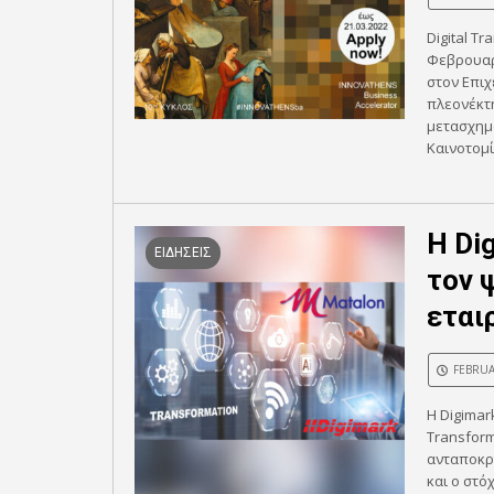
Digital T
Φεβρουαρί
στον Επιχ
πλεονέκτη
μετασχημα
Καινοτομία
Η Di
ΕΙΔΗΣΕΙΣ
τον 
εται
FEBRUA
Η Digimar
Transform
ανταποκρί
και ο στό