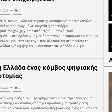
9, 2022
0
γεία Οικονομικών και Ψηφιακής Διακυβέρνησης ανακοινώνουν
τεθεί σε παραγωγική λειτουργία η πλατφόρμα
igitalsme.gov.gr) για τις αιτήσεις συμμετοχής των
ομένων στη δράση «Ψηφιακός Μετασχηματισμός Μικρομεσαίων
εων». Πρόκειται για έργο, που υλοποιείται στο πλαίσιο του
χεδίου Ανάκαμψης και Ανθεκτικότητας «Ελλάδα 2.0», με...
η Ελλάδα ένας κόμβος ψηφιακής
οτομίας
2, 2022
0
γείο Ψηφιακής Διακυβέρνησης ανακοινώνει την ολοκλήρωση
νιστικής διαδικασίας από την Ευρωπαϊκή Επιτροπή για τη
ία του Δικτύου των Ευρωπαϊκών Κόμβων Ψηφιακής Καινοτομίας