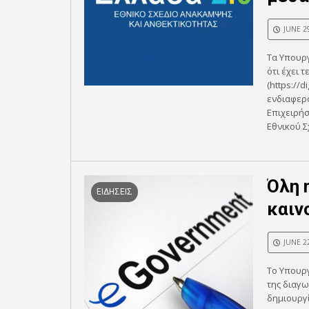
JUNE 2
Τα Υπουρ
ότι έχει 
(https://d
ενδιαφερ
Επιχειρήσ
Εθνικού Σ
Όλη 
ΕΙΔΗΣΕΙΣ
καιν
JUNE 2
Το Υπουρ
της διαγω
δημιουργ