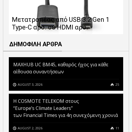
Ε
Μετατροπέας από USB 3.2 Gen 1
1
Type-C αρσ. σε HDMI αρσ.
ε
ΔΗΜΟΦΙΛΗ ΑΡΘΡΑ
MAXHUB UC BM45, καθαρός ήχος για κάθε
αίθουσα συναντήσεων
AUGUST 3, 2026
25
Η COSMOTE TELEKOM στους
“Europe’s Climate Leaders”
των Financial Times για 4η συνεχόμενη χρονιά
AUGUST 2, 2026
11