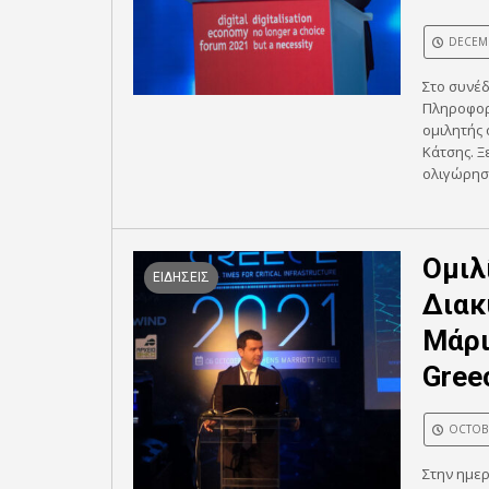
DECEMB
Στο συνέδ
Πληροφορ
ομιλητής 
Κάτσης. Ξ
ολιγώρησε
Ομιλ
ΕΙΔΗΣΕΙΣ
Διακ
Μάρι
Gree
OCTOBE
Στην ημερ