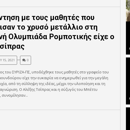
ντηση με τους μαθητές που
ισαν το χρυσό μετάλλιο στη
νή Ολυμπιάδα Ρομποτικής είχε ο
Τσίπρας
Y 15, 2021
0
ς του ΣΥΡΙΖΑ-ΠΣ, υποδέχθηκε τους μαθητές στο γραφείο του
ουνδούρου είχε την ευκαιρία να ενημερωθεί για την μεγάλη
υχία, από τη σύλληψη της ιδέας, μέχρι την υλοποίηση και τη
αγνώριση. Ο Αλέξης Τσίπρας και η σύζυγός του Μπέττυ
 συνομίλησαν...