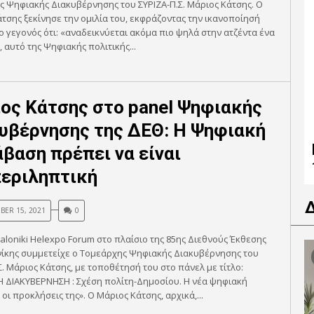
 Ψηφιακής Διακυβέρνησης του ΣΥΡΙΖΑ-Π.Σ. Μάριος Κάτσης. Ο
τσης ξεκίνησε την ομιλία του, εκφράζοντας την ικανοποίησή
ο γεγονός ότι: «αναδεικνύεται ακόμα πιο ψηλά στην ατζέντα ένα
, αυτό της Ψηφιακής πολιτικής...
ος Κάτσης στο panel Ψηφιακής
υβέρνησης της ΔΕΘ: Η Ψηφιακή
βαση πρέπει να είναι
εριληπτική
BER 15, 2021
0
aloniki Helexpo Forum στο πλαίσιο της 85ης Διεθνούς Έκθεσης
ίκης συμμετείχε ο Τομεάρχης Ψηφιακής Διακυβέρνησης του
Σ. Μάριος Κάτσης, με τοποθέτησή του στο πάνελ με τίτλο:
 ΔΙΑΚΥΒΕΡΝΗΣΗ : Σχέση πολίτη-Δημοσίου. Η νέα ψηφιακή
 οι προκλήσεις της». Ο Μάριος Κάτσης, αρχικά,...