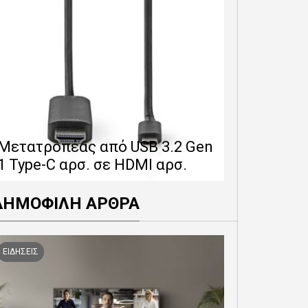
Επέκταση 
δίνει 12 
Μετατροπέας από USB 3.2 Gen
εγγύησης 
1 Type-C αρσ. σε HDMI αρσ.
προϊόντα
ΔΗΜΟΦΙΛΗ ΑΡΘΡΑ
ΕΙΔΗΣΕΙΣ