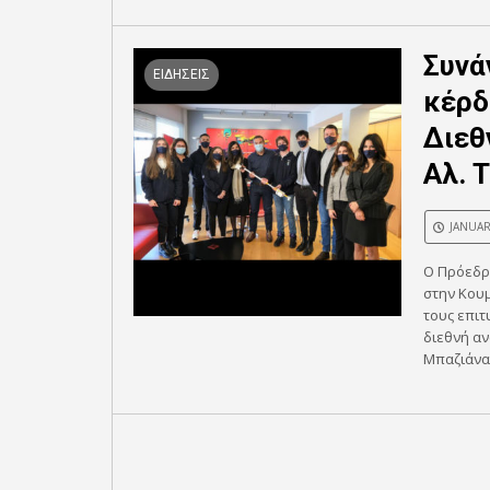
Συνά
ΕΙΔΗΣΕΙΣ
κέρδ
Διεθ
Αλ. 
JANUAR
Ο Πρόεδρο
στην Κουμ
τους επιτ
διεθνή αν
Μπαζιάνα,