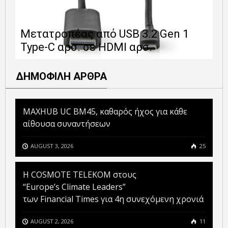
Ε
Μετατροπέας από USB 3.2 Gen 1
1
Type-C αρσ. σε HDMI αρσ.
ε
ΔΗΜΟΦΙΛΗ ΑΡΘΡΑ
MAXHUB UC BM45, καθαρός ήχος για κάθε
αίθουσα συναντήσεων
AUGUST 3, 2026
25
Η COSMOTE TELEKOM στους
“Europe’s Climate Leaders”
των Financial Times για 4η συνεχόμενη χρονιά
AUGUST 2, 2026
11