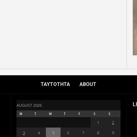
ΤΑΥΤΟΤΗΤΑ
ABOUT
L
AUGUST 2026
M
T
W
T
F
S
S
1
2
3
4
5
6
7
8
9