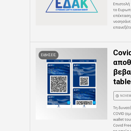
Επιστολή 
το Ευρωπα
επέκταση 
νοσησάντω
επανεξέτα
Covi
ΕΙΔΗΣΕΙΣ
αποθ
βεβα
table
NOVEMB
Τη δυνατό
COVID (εμ
wallet το
Covid Fre