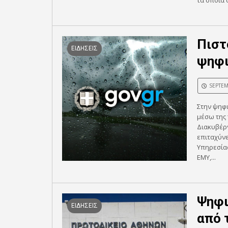
τα οποία ο
Πιστ
ΕΙΔΗΣΕΙΣ
ψηφι
SEPTEM
Στην ψηφ
μέσω της
Διακυβέρν
επιταχύνε
Υπηρεσίας
ΕΜΥ,...
Ψηφι
ΕΙΔΗΣΕΙΣ
από 