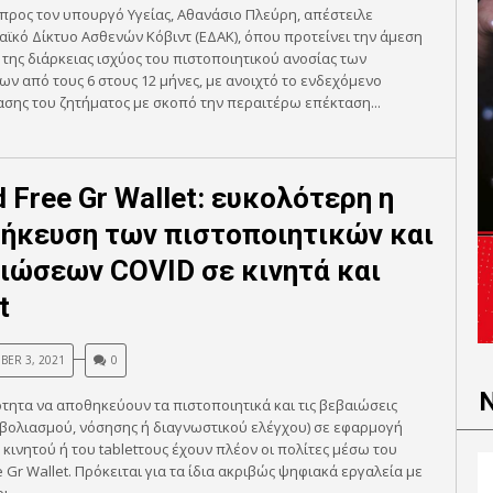
προς τον υπουργό Υγείας, Αθανάσιο Πλεύρη, απέστειλε
ϊκό Δίκτυο Ασθενών Κόβιντ (ΕΔΑΚ), όπου προτείνει την άμεση
της διάρκειας ισχύος του πιστοποιητικού ανοσίας των
ν από τους 6 στους 12 μήνες, με ανοιχτό το ενδεχόμενο
σης του ζητήματος με σκοπό την περαιτέρω επέκταση...
d Free Gr Wallet: ευκολότερη η
ήκευση των πιστοποιητικών και
ιώσεων COVID σε κινητά και
t
ER 3, 2021
0
τητα να αποθηκεύουν τα πιστοποιητικά και τις βεβαιώσεις
βολιασμού, νόσησης ή διαγνωστικού ελέγχου) σε εφαρμογή
υ κινητού ή του tabletτους έχουν πλέον οι πολίτες μέσω του
e Gr Wallet. Πρόκειται για τα ίδια ακριβώς ψηφιακά εργαλεία με