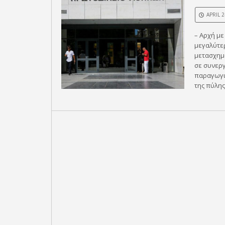
APRIL 2
– Αρχή με
μεγαλύτε
μετασχημ
σε συνεργ
παραγωγι
της πύλης 