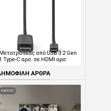
Επέκταση 
δίνει 12 
Μετατροπέας από USB 3.2 Gen
εγγύησης 
1 Type-C αρσ. σε HDMI αρσ.
προϊόντα
ΔΗΜΟΦΙΛΗ ΑΡΘΡΑ
ΕΙΔΗΣΕΙΣ