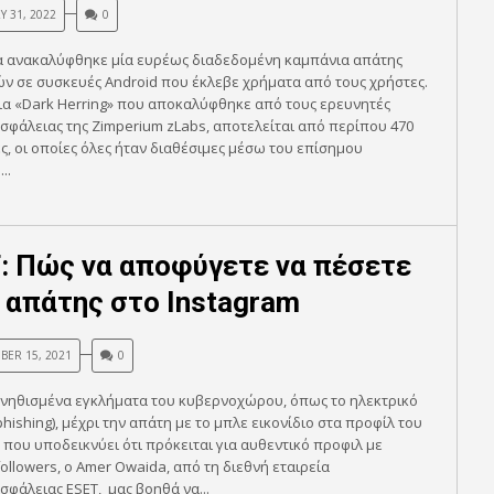
Y 31, 2022
0
 ανακαλύφθηκε μία ευρέως διαδεδομένη καμπάνια απάτης
ν σε συσκευές Android που έκλεβε χρήματα από τους χρήστες.
ια «Dark Herring» που αποκαλύφθηκε από τους ερευνητές
φάλειας της Zimperium zLabs, αποτελείται από περίπου 470
, οι οποίες όλες ήταν διαθέσιμες μέσω του επίσημου
..
: Πώς να αποφύγετε να πέσετε
 απάτης στο Instagram
ER 15, 2021
0
υνηθισμένα εγκλήματα του κυβερνοχώρου, όπως το ηλεκτρικό
hishing), μέχρι την απάτη με το μπλε εικονίδιο στα προφίλ του
 που υποδεικνύει ότι πρόκειται για αυθεντικό προφιλ με
ollowers, ο Amer Owaida, από τη διεθνή εταιρεία
φάλειας ESET, μας βοηθά να...