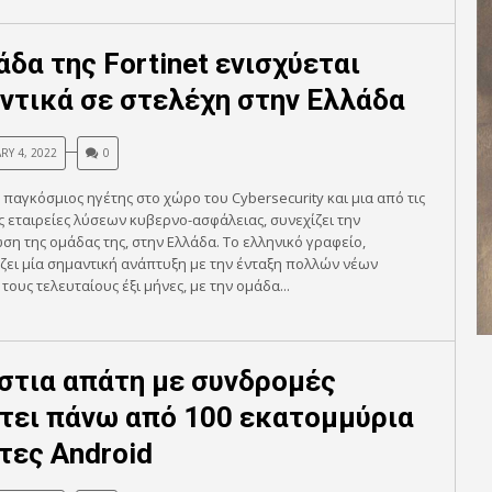
άδα της Fortinet ενισχύεται
ντικά σε στελέχη στην Ελλάδα
RY 4, 2022
0
t, παγκόσμιος ηγέτης στο χώρο του Cybersecurity και μια από τις
 εταιρείες λύσεων κυβερνο-ασφάλειας, συνεχίζει την
η της ομάδας της, στην Ελλάδα. Το ελληνικό γραφείο,
ει μία σημαντική ανάπτυξη με την ένταξη πολλών νέων
τους τελευταίους έξι μήνες, με την ομάδα...
στια απάτη με συνδρομές
τει πάνω από 100 εκατομμύρια
τες Android