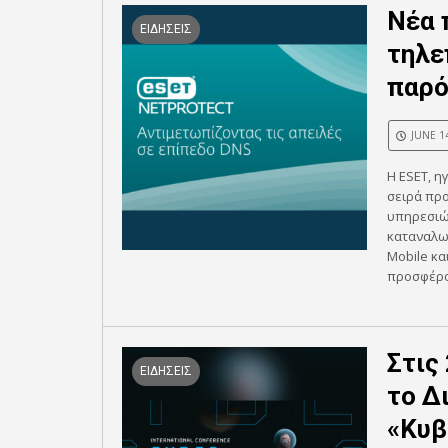
Νέα 
ΕΙΔΗΣΕΙΣ
τηλε
παρό
JUNE 1
Η ESET, η
σειρά πρ
υπηρεσιώ
καταναλωτ
Mobile κα
προσφέρο
Στις
ΕΙΔΗΣΕΙΣ
το Δ
«Κυβ