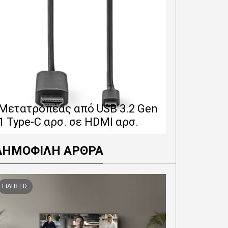
Επέκταση 
δίνει 12 
Μετατροπέας από USB 3.2 Gen
εγγύησης 
1 Type-C αρσ. σε HDMI αρσ.
προϊόντα
ΔΗΜΟΦΙΛΗ ΑΡΘΡΑ
ΕΙΔΗΣΕΙΣ