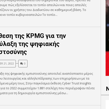
στην κυβερνοασφάλεια του σήμερα και του αύριο, πρέπει να
υμε πώς εξελίσσεται το τοπίο απειλών και ποιες απειλές
ίζουν οι χρήστες του Διαδικτύου σε καθημερινή βάση. Το
ενο τοπίο κυβερνοαπειλών Το τοπίο...
θεση της KPMG για την
ύλαξη της ψηφιακής
στοσύνης
R 21, 2022
0
αξη της ψηφιακής εμπιστοσύνης αποτελεί αναπόσπαστο μέρος
υ λειτουργίας και αλληλεπίδρασης των επιχειρήσεων με τα
μενα μέρη τους. Στην παγκόσμια έκθεση Cyber Trust Insights
για το 2022 συμμετείχαν 1.881 στελέχη που περιέγραψαν πέντε
ματα για τη δημιουργία εμπιστοσύνης μέσω...