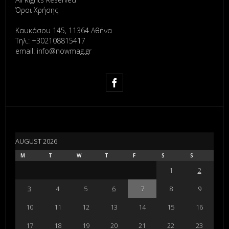
Όροι Χρήσης
Καυκάσου 145, 11364 Αθήνα
Τηλ.: +302108815417
email: info@nowmag.gr
AUGUST 2026
M
T
W
T
F
S
S
1
2
3
4
5
6
7
8
9
10
11
12
13
14
15
16
17
18
19
20
21
22
23