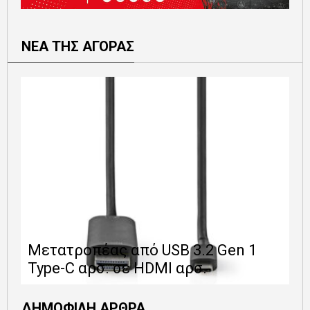
ΝΕΑ ΤΗΣ ΑΓΟΡΑΣ
Ε
Μετατροπέας από USB 3.2 Gen 1
1
Type-C αρσ. σε HDMI αρσ.
ε
ΔΗΜΟΦΙΛΗ ΑΡΘΡΑ