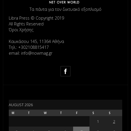
Τα πάντα για τον δικτυακό εξοπλισμό
Libra Press © Copyright 2019
All Rights Reserved
Όροι Χρήσης
Καυκάσου 145, 11364 Αθήνα
Τηλ.: +302108815417
email: info@nowmag.gr
AUGUST 2026
M
T
W
T
F
S
S
1
2