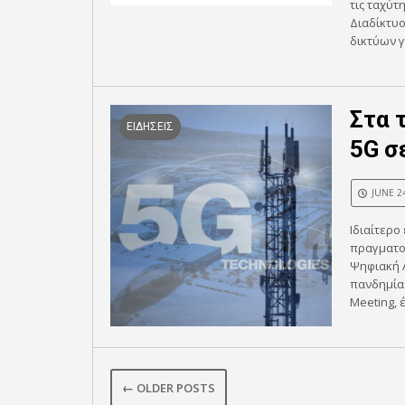
τις ταχύτ
Διαδίκτυ
δικτύων γι
Στα 
ΕΙΔΗΣΕΙΣ
5G σ
JUNE 2
Ιδιαίτερο
πραγματοπ
Ψηφιακή 
πανδημία 
Meeting, 
← OLDER POSTS