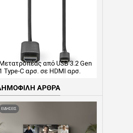
Επέκταση 
δίνει 12 
Μετατροπέας από USB 3.2 Gen
εγγύησης 
1 Type-C αρσ. σε HDMI αρσ.
προϊόντα
ΔΗΜΟΦΙΛΗ ΑΡΘΡΑ
ΕΙΔΗΣΕΙΣ