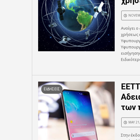
χρήσ
NOVEMB
Ανοίγει ο
χρήσεως 
Υφυπουργ
Υφυπουργό
εισήγησης
Ειδικότερα
ΕΕΤΤ
ΕΙΔΗΣΕΙΣ
Αδει
των 
MAY 21
Στην έκδο