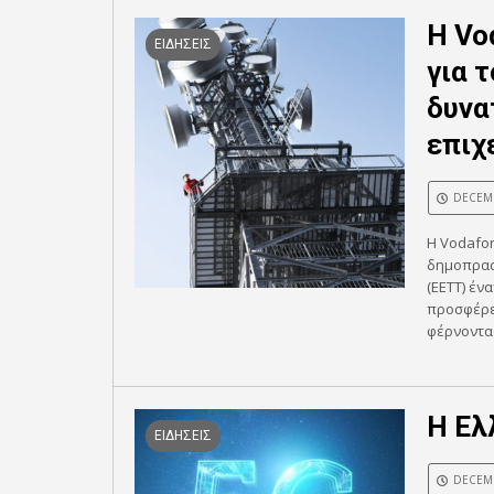
H Vo
ΕΙΔΗΣΕΙΣ
για 
δυνα
επιχ
DECEMB
Η Vodafon
δημοπρασ
(ΕΕΤΤ) έν
προσφέρει
φέρνοντας
Η Ελ
ΕΙΔΗΣΕΙΣ
DECEMB