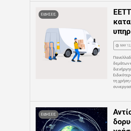
ΕΕΤΤ
ΕΙΔΗΣΕΙΣ
κατα
υπηρ
MAY 12
Πανελλαδ
δεμάτων 
διενήργησ
Ειδικότε
τη χρήση 
συνεργασί
Αντί
ΕΙΔΗΣΕΙΣ
δορυ