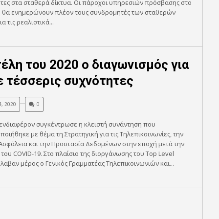
ητες στα σταθερά δίκτυα. Οι πάροχοι υπηρεσιών πρόσβασης στο
ο θα ενημερώνουν πλέον τους συνδρομητές των σταθερών
α τις ρεαλιστικά...
τέλη του 2020 ο διαγωνισμός για
ε τέσσερις συχνότητες
4, 2020
0
 ενδιαφέρον συγκέντρωσε η κλειστή συνάντηση που
οιήθηκε με θέμα τη Στρατηγική για τις Τηλεπικοινωνίες, την
Ασφάλεια και την Προστασία Δεδομένων στην εποχή μετά την
του COVID-19. Στο πλαίσιο της διοργάνωσης του Top Level
έλαβαν μέρος ο Γενικός Γραμματέας Τηλεπικοινωνιών και...