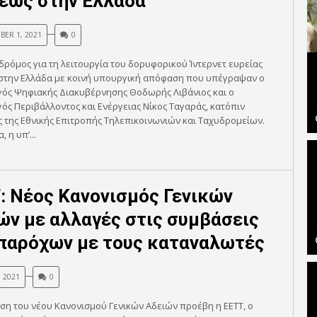
εως στην Ελλάδα
ER 1, 2021
0
 δρόμος για τη λειτουργία του δορυφορικού Ίντερνετ ευρείας
στην Ελλάδα με κοινή υπουργική απόφαση που υπέγραψαν ο
ός Ψηφιακής Διακυβέρνησης Θοδωρής Λιβάνιος και ο
ς Περιβάλλοντος και Ενέργειας Νίκος Ταγαράς, κατόπιν
 της Εθνικής Επιτροπής Τηλεπικοινωνιών και Ταχυδρομείων.
, η υπ’...
: Νέος Κανονισμός Γενικών
ών με αλλαγές στις συμβάσεις
παρόχων με τους καταναλωτές
, 2021
0
ση του νέου Κανονισμού Γενικών Αδειών προέβη η ΕΕΤΤ, ο