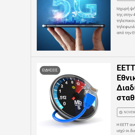
Ισχυρή ψή
της στην 
τηλεπικοι
τηλεφωνί
από την Ε
ΕΕΤΤ:
ΕΙΔΗΣΕΙΣ
Εθνι
Διαδ
σταθ
NOVEMB
Η ΕΕΤΤ αν
ισχύ οι δ