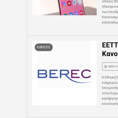
οποίος θέ
ηλεκτρον
των συνδ
Κανονισμό
καταναλωτ
ΕΕΤΤ
ΕΙΔΗΣΕΙΣ
Κανο
MARCH 
Η Εθνική 
ενημερών
Επιτροπής
στην Ευρ
κατάργηση
κοινοτικής