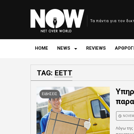
Τα πάντα για τον δι
HOME
NEWS
REVIEWS
ΑΡΘΡΟΓ
TAG:
ΕΕΤΤ
Υπηρ
ΕΙΔΗΣΕΙΣ
παρα
NOVEMB
Λόγω της 