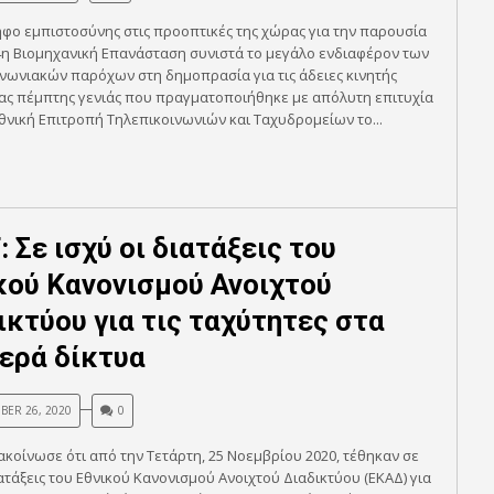
φο εμπιστοσύνης στις προοπτικές της χώρας για την παρουσία
4η Βιομηχανική Επανάσταση συνιστά το μεγάλο ενδιαφέρον των
νωνιακών παρόχων στη δημοπρασία για τις άδειες κινητής
ας πέμπτης γενιάς που πραγματοποιήθηκε με απόλυτη επιτυχία
θνική Επιτροπή Τηλεπικοινωνιών και Ταχυδρομείων το...
 Σε ισχύ οι διατάξεις του
κού Κανονισμού Ανοιχτού
ικτύου για τις ταχύτητες στα
ερά δίκτυα
ER 26, 2020
0
ακοίνωσε ότι από την Τετάρτη, 25 Νοεμβρίου 2020, τέθηκαν σε
ιατάξεις του Εθνικού Κανονισμού Ανοιχτού Διαδικτύου (ΕΚΑΔ) για