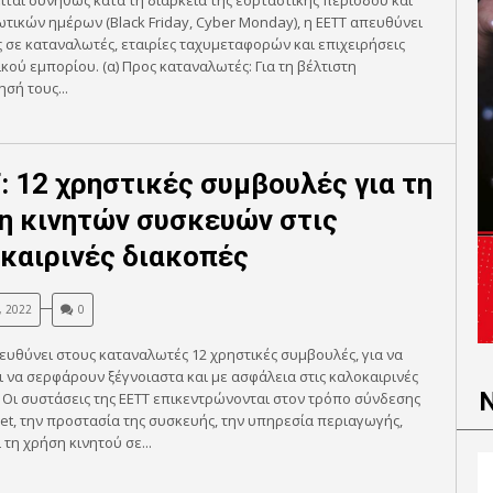
ται συνήθως κατά τη διάρκεια της εορταστικής περιόδου και
τικών ημέρων (Black Friday, Cyber Monday), η ΕΕΤΤ απευθύνει
 σε καταναλωτές, εταιρίες ταχυμεταφορών και επιχειρήσεις
κού εμπορίου. (α) Προς καταναλωτές: Για τη βέλτιστη
σή τους...
: 12 χρηστικές συμβουλές για τη
η κινητών συσκευών στις
καιρινές διακοπές
, 2022
0
ευθύνει στους καταναλωτές 12 χρηστικές συμβουλές, για να
ι να σερφάρουν ξέγνοιαστα και με ασφάλεια στις καλοκαιρινές
 Οι συστάσεις της ΕΕΤΤ επικεντρώνονται στον τρόπο σύνδεσης
net, την προστασία της συσκευής, την υπηρεσία περιαγωγής,
 τη χρήση κινητού σε...