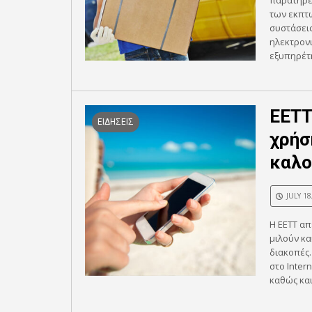
παρατηρεί
των εκπτω
συστάσεις
ηλεκτρονι
εξυπηρέτη
ΕΕΤΤ
ΕΙΔΗΣΕΙΣ
χρήσ
καλο
JULY 18
Η ΕΕΤΤ απ
μιλούν κα
διακοπές.
στο Inter
καθώς και