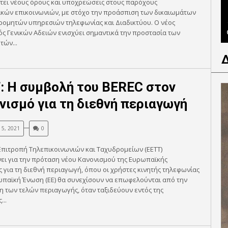
τει νέους όρους και υποχρεώσεις στους παρόχους
ικών επικοινωνιών, με στόχο την προάσπιση των δικαιωμάτων
ρομητών υπηρεσιών τηλεφωνίας και Διαδικτύου. Ο νέος
ς Γενικών Αδειών ενισχύει σημαντικά την προστασία των
ών...
: Η συμβολή του BEREC στον
νισμό για τη διεθνή περιαγωγή
5, 2021
0
Επιτροπή Τηλεπικοινωνιών και Ταχυδρομείων (ΕΕΤΤ)
ει για την πρόταση νέου Κανονισμού της Ευρωπαϊκής
 για τη διεθνή περιαγωγή, όπου οι χρήστες κινητής τηλεφωνίας
ωπαϊκή Ένωση (ΕΕ) θα συνεχίσουν να επωφελούνται από την
 των τελών περιαγωγής, όταν ταξιδεύουν εντός της
...