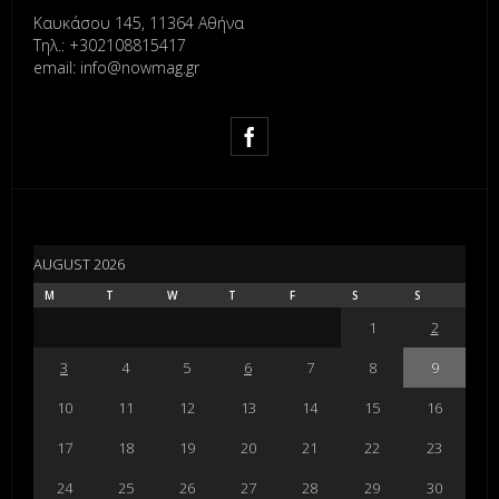
Καυκάσου 145, 11364 Αθήνα
Τηλ.: +302108815417
email: info@nowmag.gr
AUGUST 2026
M
T
W
T
F
S
S
1
2
3
4
5
6
7
8
9
10
11
12
13
14
15
16
17
18
19
20
21
22
23
24
25
26
27
28
29
30