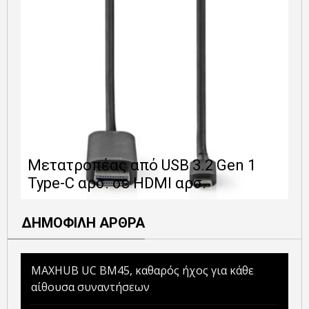
Ε
Μετατροπέας από USB 3.2 Gen 1
1
Type-C αρσ. σε HDMI αρσ.
ε
ΔΗΜΟΦΙΛΗ ΑΡΘΡΑ
MAXHUB UC BM45, καθαρός ήχος για κάθε
αίθουσα συναντήσεων