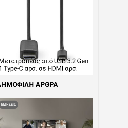
Επέκταση 
δίνει 12 
Μετατροπέας από USB 3.2 Gen
εγγύησης 
1 Type-C αρσ. σε HDMI αρσ.
προϊόντα
ΔΗΜΟΦΙΛΗ ΑΡΘΡΑ
ΕΙΔΗΣΕΙΣ