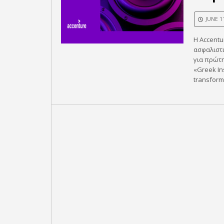
JUNE 1
Η Accentu
ασφαλιστι
για πρώτη
«Greek Ins
transform