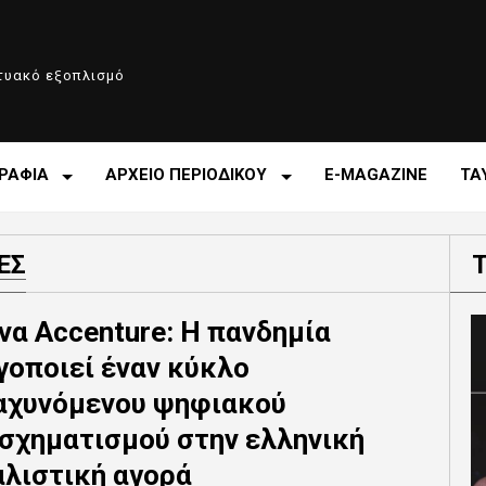
κτυακό εξοπλισμό
ΡΑΦΙΑ
ΑΡΧΕΙΟ ΠΕΡΙΟΔΙΚΟΥ
E-MAGAZINE
ΤΑ
ΕΣ
να Accenture: Η πανδημία
γοποιεί έναν κύκλο
αχυνόμενου ψηφιακού
σχηματισμού στην ελληνική
λιστική αγορά