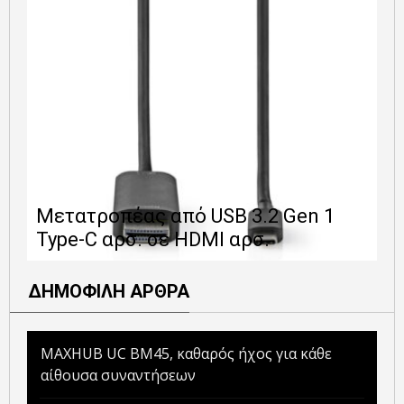
Ε
Μετατροπέας από USB 3.2 Gen 1
1
Type-C αρσ. σε HDMI αρσ.
ε
ΔΗΜΟΦΙΛΗ ΑΡΘΡΑ
MAXHUB UC BM45, καθαρός ήχος για κάθε
αίθουσα συναντήσεων