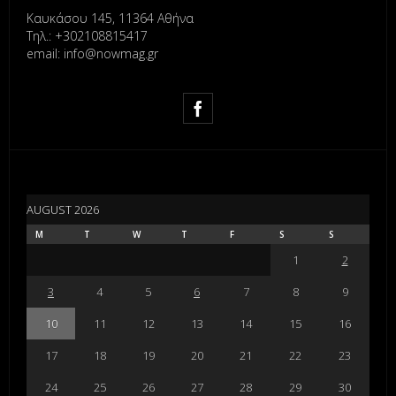
Καυκάσου 145, 11364 Αθήνα
Τηλ.: +302108815417
email: info@nowmag.gr
AUGUST 2026
M
T
W
T
F
S
S
1
2
3
4
5
6
7
8
9
10
11
12
13
14
15
16
17
18
19
20
21
22
23
24
25
26
27
28
29
30