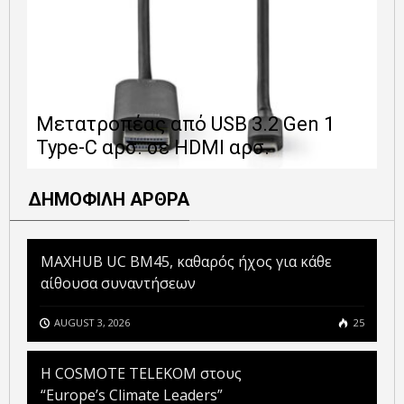
Ε
Μετατροπέας από USB 3.2 Gen 1
1
Type-C αρσ. σε HDMI αρσ.
ε
ΔΗΜΟΦΙΛΗ ΑΡΘΡΑ
MAXHUB UC BM45, καθαρός ήχος για κάθε
αίθουσα συναντήσεων
AUGUST 3, 2026
25
Η COSMOTE TELEKOM στους
“Europe’s Climate Leaders”