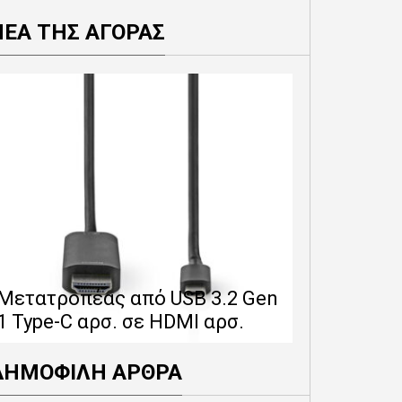
ΝΕΑ ΤΗΣ ΑΓΟΡΑΣ
Επέκταση 
δίνει 12 
Μετατροπέας από USB 3.2 Gen
εγγύησης 
1 Type-C αρσ. σε HDMI αρσ.
προϊόντα
ΔΗΜΟΦΙΛΗ ΑΡΘΡΑ