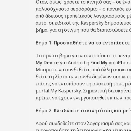
Όταν, όμως, χάσετε το κινητό σας – σε ένα
πολυσύχναστο αεροδρόμιο – ο πανικός είν
από άδειους τραπεζικούς λογαριασμούς μ
αυτό, οι ειδικοί της Kaspersky δημοσίευσ
βήμα, για τη στιγμή που θα διαπιστώσετε ό
Βήμα 1: Προσπαθήστε να το εντοπίσετε
Το πρώτο βήμα για να εντοπίσετε το κινητ
My Device
για Android ή
Find My
για iPhone
Μπορείτε να συνδεθείτε από άλλη συσκευή
δείτε τη λίστα των συνδεδεμένων συσκευώ
επίσης να εντοπίσουν τη συσκευή τους μέ
portal My Kaspersky. Σημαντική διευκρίνι
πρέπει να έχουν ενεργοποιηθεί εκ των πρ
Βήμα 2: Κλειδώστε το κινητό σας και μ
Αφού συνδεθείτε στον λογαριασμό σας και
ενεργοποιήστε τη λειτουργία
«Χαμένη Συ