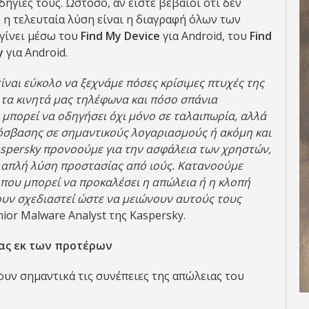
δηγίες τους. Ωστόσο, αν είστε βέβαιοι ότι δεν
 η τελευταία λύση είναι η διαγραφή όλων των
γίνει μέσω του
Find My Device
για Android, του
Find
y
για Android.
ναι εύκολο να ξεχνάμε πόσες κρίσιμες πτυχές της
 τα κινητά μας τηλέφωνα και πόσο σπάνια
 μπορεί να οδηγήσει όχι μόνο σε ταλαιπωρία, αλλά
όσβασης σε σημαντικούς λογαριασμούς ή ακόμη και
spersky προνοούμε για την ασφάλεια των χρηστών,
 απλή λύση προστασίας από ιούς. Κατανοούμε
 που μπορεί να προκαλέσει η απώλεια ή η κλοπή
χουν σχεδιαστεί ώστε να μειώνουν αυτούς τους
nior Malware Analyst της Kaspersky.
σας εκ των προτέρων
υν σημαντικά τις συνέπειες της απώλειας του