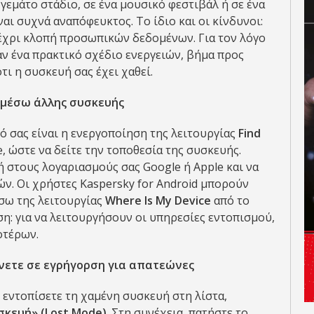
 γεμάτο στάδιο, σε ένα μουσικό φεστιβάλ ή σε ένα
αι συχνά αναπόφευκτος. Το ίδιο και οι κίνδυνοι:
έχρι κλοπή προσωπικών δεδομένων. Για τον λόγο
αν ένα πρακτικό σχέδιο ενεργειών, βήμα προς
τι η συσκευή σας έχει χαθεί.
 μέσω άλλης συσκευής
ό σας είναι η ενεργοποίηση της λειτουργίας
Find
, ώστε να δείτε την τοποθεσία της συσκευής.
 στους λογαριασμούς σας Google ή Apple και να
ν. Οι χρήστες Kaspersky for Android μπορούν
σω της λειτουργίας
Where Is My Device
από το
ση: για να λειτουργήσουν οι υπηρεσίες εντοπισμού,
οτέρων.
είνετε σε εγρήγορση για απατεώνες
 εντοπίσετε τη χαμένη συσκευή στη λίστα,
σκευή» (Lost Mode)
. Στη συνέχεια, πατήστε το