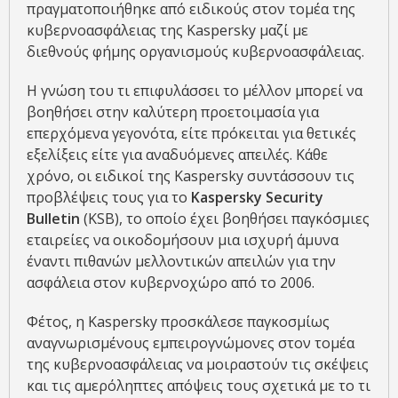
πραγματοποιήθηκε από ειδικούς στον τομέα της
κυβερνοασφάλειας της Kaspersky μαζί με
διεθνούς φήμης οργανισμούς κυβερνοασφάλειας.
Η γνώση του τι επιφυλάσσει το μέλλον μπορεί να
βοηθήσει στην καλύτερη προετοιμασία για
επερχόμενα γεγονότα, είτε πρόκειται για θετικές
εξελίξεις είτε για αναδυόμενες απειλές. Κάθε
χρόνο, οι ειδικοί της Kaspersky συντάσσουν τις
προβλέψεις τους για το
Kaspersky Security
Bulletin
(KSB), το οποίο έχει βοηθήσει παγκόσμιες
εταιρείες να οικοδομήσουν μια ισχυρή άμυνα
έναντι πιθανών μελλοντικών απειλών για την
ασφάλεια στον κυβερνοχώρο από το 2006.
Φέτος, η Kaspersky προσκάλεσε παγκοσμίως
αναγνωρισμένους εμπειρογνώμονες στον τομέα
της κυβερνοασφάλειας να μοιραστούν τις σκέψεις
και τις αμερόληπτες απόψεις τους σχετικά με το τι