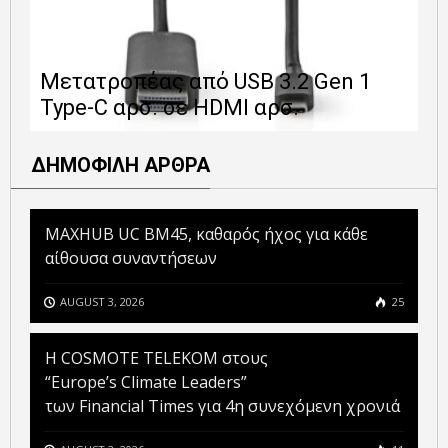
Ε
Μετατροπέας από USB 3.2 Gen 1
1
Type-C αρσ. σε HDMI αρσ.
ε
ΔΗΜΟΦΙΛΗ ΑΡΘΡΑ
MAXHUB UC BM45, καθαρός ήχος για κάθε
αίθουσα συναντήσεων
AUGUST 3, 2026
25
Η COSMOTE TELEKOM στους
“Europe’s Climate Leaders”
των Financial Times για 4η συνεχόμενη χρονιά