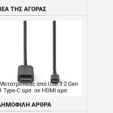
ΝΕΑ ΤΗΣ ΑΓΟΡΑΣ
Επέκταση 
δίνει 12 
Μετατροπέας από USB 3.2 Gen
εγγύησης 
1 Type-C αρσ. σε HDMI αρσ.
προϊόντα
ΔΗΜΟΦΙΛΗ ΑΡΘΡΑ