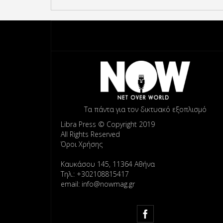
Τα πάντα για τον δικτυακό εξοπλισμό
Libra Press © Copyright 2019
All Rights Reserved
Όροι Χρήσης
Καυκάσου 145, 11364 Αθήνα
Τηλ.: +302108815417
email: info@nowmag.gr