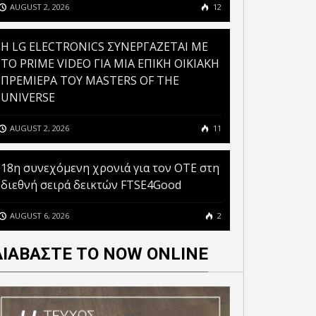
AUGUST 2, 2026
12
H LG ELECTRONICS ΣΥΝΕΡΓΑΖΕΤΑΙ ΜΕ
ΤΟ PRIME VIDEO ΓΙΑ ΜΙΑ ΕΠΙΚΗ ΟΙΚΙΑΚΗ
ΠΡΕΜΙΕΡΑ ΤΟΥ MASTERS OF THE
ΤΟ GOV.GR ΚΑΙ ΤΟ GOV.GR
UNIVERSE
MESSENGER ΘΕΤΟΥΝ ΣΕ
ΛΕΙΤΟΥΡΓΙΑ ΜΙΑ
AUGUST 2, 2026
11
OSMOTE TELEKOM ΣΤΟΥΣ
ΠΡΟΣΩΠΟΠΟΙΗΜΕΝΗ ΚΑΙ
OPE’S CLIMATE LEADERS”
ΕΝΙΑΙΑ ΕΜΠΕΙΡΙΑ
 FINANCIAL TIMES ΓΙΑ
ΕΞΥΠΗΡΕΤΗΣΗΣ ΠΟΛΙΤΩΝ
18η συνεχόμενη χρονιά για τον ΟΤΕ στη
 ΣΥΝΕΧΟΜΕΝΗ ΧΡΟΝΙΑ
ΚΑΙ ΕΠΙΧΕΙΡΗΣΕΩΝ
διεθνή σειρά δεικτών FTSE4Good
AUGUST 6, 2026
2
ΔΙΑΒΑΣΤΕ ΤΟ NOW ONLINE